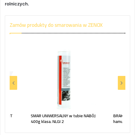
rolniczych.
Zamów produkty do smarowania w ZENOX
 GRANIT
SMAR UNIWERSALNY w tubie NABÓJ
BRAKE CLEA
400g klasa. NLGI 2
hamulców i