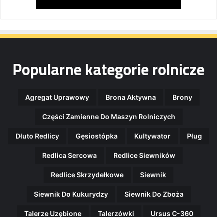
Popularne kategorie rolnicze
Agregat Uprawowy
Brona Aktywna
Brony
Części Zamienne Do Maszyn Rolniczych
Dłuto Redlicy
Gęsiostópka
Kultywator
Pług
Redlica Sercowa
Redlice Siewników
Redlice Skrzydełkowe
Siewnik
Siewnik Do Kukurydzy
Siewnik Do Zboża
Talerze Uzębione
Talerzówki
Ursus C-360