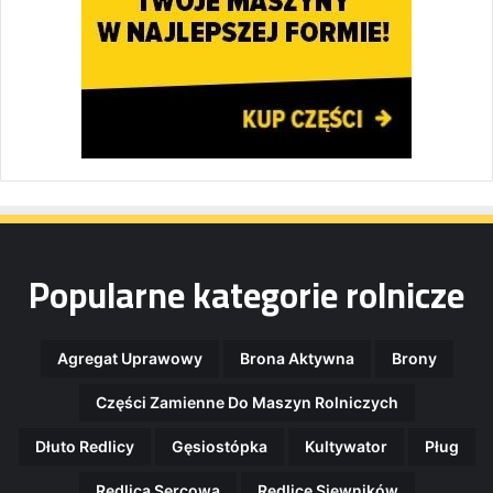
Popularne kategorie rolnicze
Agregat Uprawowy
Brona Aktywna
Brony
Części Zamienne Do Maszyn Rolniczych
Dłuto Redlicy
Gęsiostópka
Kultywator
Pług
Redlica Sercowa
Redlice Siewników