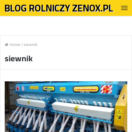
BLOG ROLNICZY ZENOX.PL
M
Home
/
siewnik
siewnik