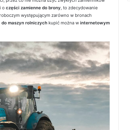
ości, przez co nie można użyć zwykłych zamienników
i o
części zamienne do brony
, to zdecydowanie
em roboczym występującym zarówno w bronach
i do maszyn rolniczych
kupić można w
internetowym