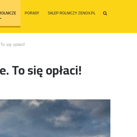
ROLNICZE
PORADY
SKLEP ROLNICZY ZENOX.PL
Szukaj
po
To się opłaci!
. To się opłaci!