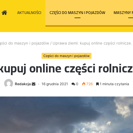
HOME
AKTUALNOŚCI
CZĘŚCI DO MASZYN I POJAZDÓW
MASZYNY 
ęści do maszyn i pojazdów
/
Uprawa ziemi: kupuj online części rolnicze. 
Części do maszyn i pojazdów
upuj online części rolnicze
Redakcja
16 grudnia 2021
0
726
1 minuta czytania