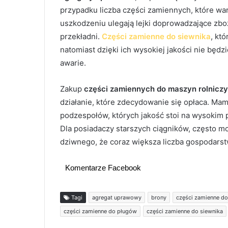
przypadku liczba części zamiennych, które wa
uszkodzeniu ulegają lejki doprowadzające zboż
przekładni.
Części zamienne do siewnika
, kt
natomiast dzięki ich wysokiej jakości nie będ
awarie.
Zakup
części zamiennych do maszyn rolnicz
działanie, które zdecydowanie się opłaca. M
podzespołów, których jakość stoi na wysokim p
Dla posiadaczy starszych ciągników, często mo
dziwnego, że coraz większa liczba gospodars
Komentarze Facebook
Tagi
agregat uprawowy
brony
części zamienne do
części zamienne do pługów
części zamienne do siewnika