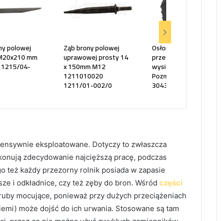
ny polowej
Ząb brony polowej
Osłona gumowa
 M20x210 mm
uprawowej prosty 14
przewodu
 1215/04-
x 150mm M12
wysiewającego
1211010020
Poznaniak fi-45/60mm
1211/01-002/0
3043/00-027/0
tensywnie eksploatowane. Dotyczy to zwłaszcza
konują zdecydowanie najcięższą pracę, podczas
o też każdy przezorny rolnik posiada w zapasie
sze i odkładnice, czy też zęby do bron. Wśród
części
śruby mocujące, ponieważ przy dużych przeciążeniach
iemi) może dojść do ich urwania. Stosowane są tam