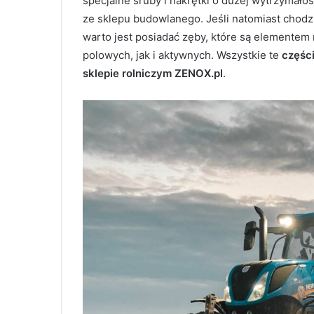
specjalne śruby i nakrętki o dużej wytrzymał
ze sklepu budowlanego. Jeśli natomiast chodz
warto jest posiadać zęby, które są element
polowych, jak i aktywnych. Wszystkie te
częśc
sklepie rolniczym ZENOX.pl
.