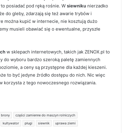
rto posiadać pod ręką rośnie. W
siewniku
nierzadko
e do gleby, zdarzają się też awarie trybów i
óre można kupić w internecie, nie kosztują dużo
ziemy musieli obawiać się o ewentualne, przyszłe
ych
w sklepach internetowych, takich jak ZENOX.pl to
amy do wyboru bardzo szeroką paletę zamiennych
oziomie, a ceny są przystępne dla każdej kieszeni.
że to być jedyne źródło dostępu do nich. Nic więc
tw korzysta z tego nowoczesnego rozwiązania.
 brony
części zamienne do maszyn rolniczych
kultywator
pługi
siewnik
uprawa ziemi