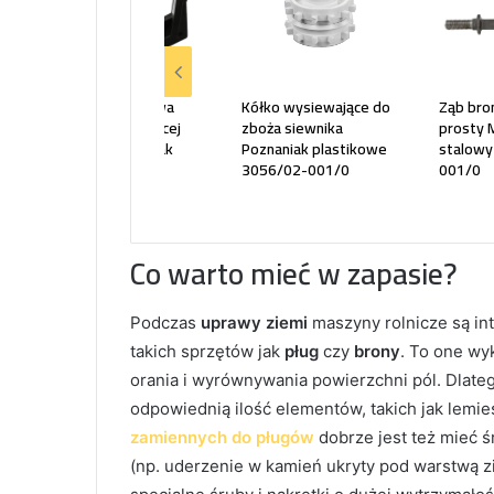
Stopka podporowa
Kółko wysiewające do
Ząb bro
redlicy wysiewającej
zboża siewnika
prosty
siewanika Pozaniak
Poznaniak plastikowe
stalowy
3045/52-010/0
3056/02-001/0
001/0
Co warto mieć w zapasie?
Podczas
uprawy ziemi
maszyny rolnicze są in
takich sprzętów jak
pług
czy
brony
. To one wy
orania i wyrównywania powierzchni pól. Dlateg
odpowiednią ilość elementów, takich jak lemie
zamiennych do pługów
dobrze jest też mieć 
(np. uderzenie w kamień ukryty pod warstwą z