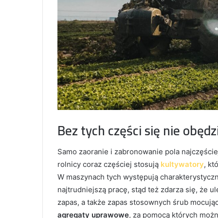
Bez tych części się nie obęd
Samo zaoranie i zabronowanie pola najczęście
rolnicy coraz częściej stosują
kultywatory
, k
W maszynach tych występują charakterystyczn
najtrudniejszą pracę, stąd też zdarza się, że 
zapas, a także zapas stosownych śrub mocując
agregaty uprawowe
, za pomocą których możn