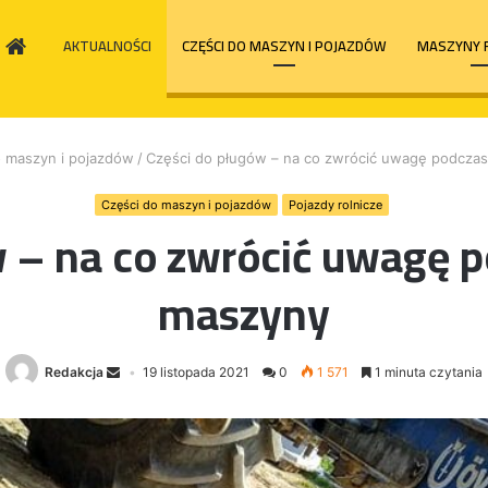
HOME
AKTUALNOŚCI
CZĘŚCI DO MASZYN I POJAZDÓW
MASZYNY 
o maszyn i pojazdów
/
Części do pługów – na co zwrócić uwagę podcza
Części do maszyn i pojazdów
Pojazdy rolnicze
w – na co zwrócić uwagę p
maszyny
Redakcja
19 listopada 2021
0
1 571
1 minuta czytania