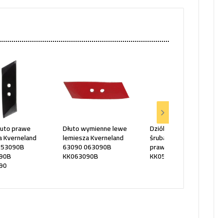
łuto prawe
Dłuto wymienne lewe
Dziób wymienny ze
a Kverneland
lemiesza Kverneland
śrubami KVERNELAND
053090B
63090 063090B
prawy 053090
90B
KK063090B
KK053090
90