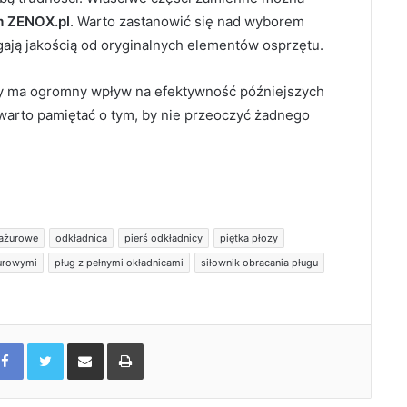
m ZENOX.pl
. Warto zastanowić się nad wyborem
gają jakością od oryginalnych elementów osprzętu.
y ma ogromny wpływ na efektywność późniejszych
 warto pamiętać o tym, by nie przeoczyć żadnego
 ażurowe
odkładnica
pierś odkładnicy
piętka płozy
żurowymi
pług z pełnymi okładnicami
siłownik obracania pługu
Facebook
Twitter
Udostępnij maila
Drukuj