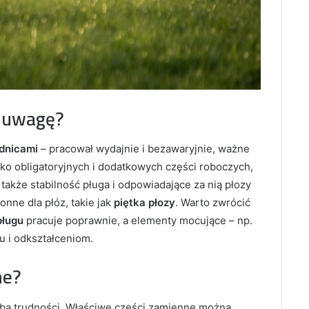
ć uwagę?
adnicami
– pracował wydajnie i bezawaryjnie, ważne
lko obligatoryjnych i dodatkowych części roboczych,
 także stabilność pługa i odpowiadające za nią płozy
onne dla płóz, takie jak
piętka płozy
. Warto zwrócić
pługu
pracuje poprawnie, a elementy mocujące – np.
u i odkształceniom.
ne?
obą trudności. Właściwe części zamienne można