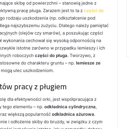
nające skibę od powierzchni – stanowią jedne z
tywną pracę pługa. Zarazem jest to ta z
części do
nego rodzaju uszkodzenia (np. odkształcenie pod
dlega najszybszemu zużyciu. Dlatego należy pamiętać
yjnych (olejów czy smarów), a poszukując części
ał wykonania cechował się wysoką odpornością na
ezwykle istotne zarówno w przypadku lemieszy i ich
innych roboczych
części do pługa
. Tworzywo, z
stosowne do charakteru gruntu – np.
lemiesze ze
e, mogą ulec uszkodzeniom.
tów pracy z pługiem
lę dla efektywności orki, jest współpracująca z
y tego elementu – np.
odkładnica cylindryczna
,
coraz większą popularność
odkładnica ażurowa
.
nie i odłożenie skiby do bruzdy, w związku z czym