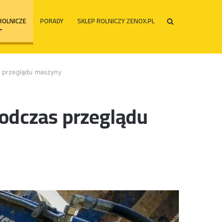
ROLNICZE
PORADY
SKLEP ROLNICZY ZENOX.PL
Szukaj
po
s przeglądu maszyny
odczas przeglądu