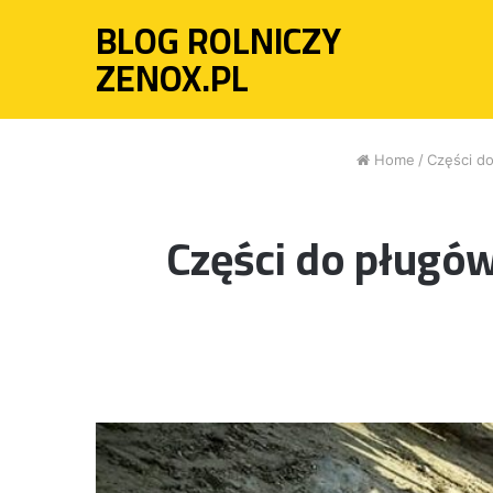
BLOG ROLNICZY
ZENOX.PL
Home
/
Części d
Części do pługó