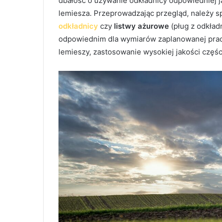
dbałość o używanie odkładnicy odpowiedniej ja
lemiesza. Przeprowadzając przegląd, należy s
odkładnicy
czy
listwy ażurowe
(pług z odkład
odpowiednim dla wymiarów zaplanowanej pracy
lemieszy, zastosowanie wysokiej jakości częś