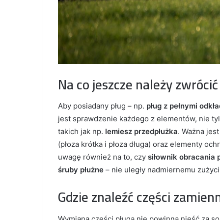
Na co jeszcze należy zwróci
Aby posiadany pług – np.
pług z pełnymi odkł
jest sprawdzenie każdego z elementów, nie ty
takich jak np.
lemiesz przedpłużka
. Ważna jest
(płoza krótka i płoza długa) oraz elementy ochr
uwagę również na to, czy
siłownik obracania 
śruby płużne
– nie uległy nadmiernemu zużyci
Gdzie znaleźć części zamien
Wymiana części pługa nie powinna nieść za s