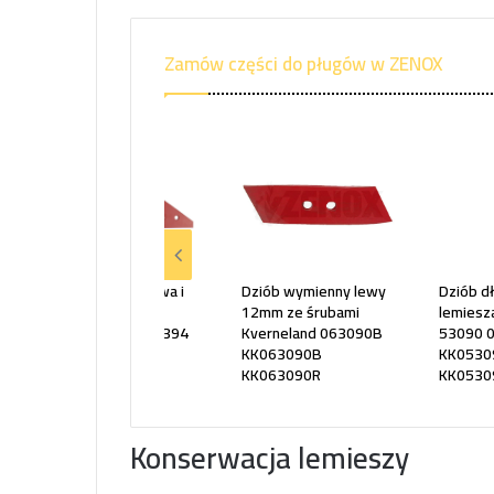
Zamów części do pługów w ZENOX
Płoza krótka, prawa i
Dziób wymienny lewy
Dziób d
lewa Kverneland
12mm ze śrubami
lemiesz
073608 A133397394
Kverneland 063090B
53090 
KK063090B
KK0530
KK063090R
KK0530
Konserwacja lemieszy