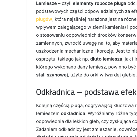
Lemiesze
– czyli
elementy robocze pługa
odci
podstawowych części odpowiedzialnych za efek
pługów
, która najsilniej narażona jest na róż
wpływem zalegającego w ziemi kamienia) i po
o stosowaniu odpowiednich środków konserwac
zamiennych, zwrócić uwagę na to, aby materi
uszkodzenia mechaniczne i korozję. Jest to ni
osprzętu, takiego jak np.
dłuto lemiesza,
jak i 
którego wykonano dany lemiesz, powinno być 
stali szynowej
, użyte do orki w twardej glebi
Odkładnica – podstawa efek
Kolejną częścią pługa, odgrywającą kluczową ro
lemieszem
odkładnica
. Wyróżniamy różne typ
odpowiednia dla lekkich gleb, czy zyskująca 
Zadaniem odkładnicy jest zmieszanie, odwróce