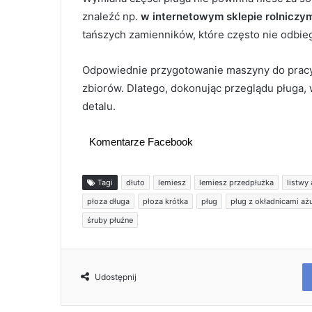
znaleźć np.
w internetowym sklepie rolniczy
tańszych zamienników, które często nie odbie
Odpowiednie przygotowanie maszyny do prac
zbiorów. Dlatego, dokonując przeglądu pługa,
detalu.
Komentarze Facebook
Tagi
dłuto
lemiesz
lemiesz przedpłużka
listwy
płoza długa
płoza krótka
pług
pług z okładnicami a
śruby płuźne
Udostępnij