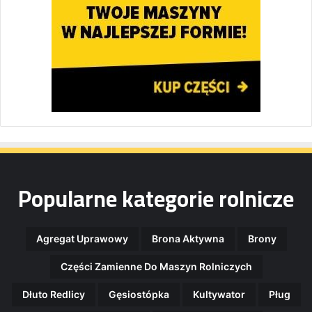
Popularne kategorie rolnicze
Agregat Uprawowy
Brona Aktywna
Brony
Części Zamienne Do Maszyn Rolniczych
Dłuto Redlicy
Gęsiostópka
Kultywator
Pług