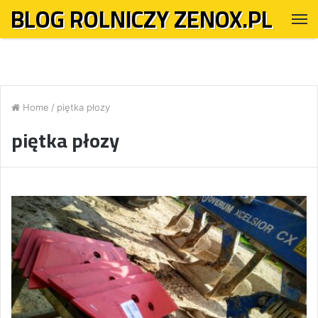
BLOG ROLNICZY ZENOX.PL
M
Home
/
piętka płozy
piętka płozy