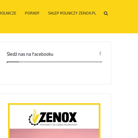
ROLNICZE
PORADY
SKLEP ROLNICZY ZENOX.PL
Szukaj
po
Śledź nas na facebooku