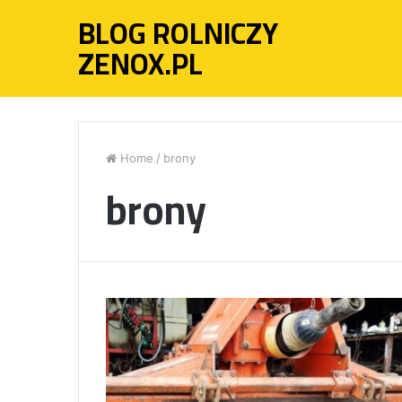
BLOG ROLNICZY
ZENOX.PL
Home
/
brony
brony