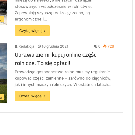
należą do najefektywniejszych rozwiązań
stosowanych współcześnie w rolnictwie.
Zapewniają szybszą realizację zadań, są
ergonomiczne i…
ci
Czytaj więcej »
Redakcja
16 grudnia 2021
0
726
Uprawa ziemi: kupuj online części
rolnicze. To się opłaci!
Prowadząc gospodarstwo rolne musimy regularnie
kupować części zamienne – zarówno do ciągników,
jak i innych maszyn rolniczych. W ostatnich latach…
Czytaj więcej »
ów