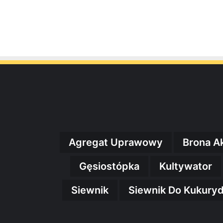
Agregat Uprawowy
Brona A
Gęsiostópka
Kultywator
Siewnik
Siewnik Do Kukury