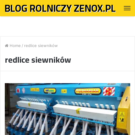
BLOG ROLNICZY ZENOX.PL
M
Home
/
redlice siewników
redlice siewników