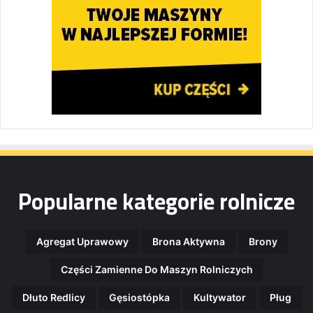
Popularne kategorie rolnicze
Agregat Uprawowy
Brona Aktywna
Brony
Części Zamienne Do Maszyn Rolniczych
Dłuto Redlicy
Gęsiostópka
Kultywator
Pług