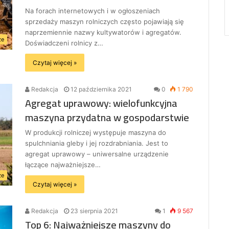
Na forach internetowych i w ogłoszeniach
sprzedaży maszyn rolniczych często pojawiają się
naprzemiennie nazwy kultywatorów i agregatów.
ze
Doświadczeni rolnicy z…
Czytaj więcej »
Redakcja
12 października 2021
0
1 790
Agregat uprawowy: wielofunkcyjna
maszyna przydatna w gospodarstwie
W produkcji rolniczej występuje maszyna do
spulchniania gleby i jej rozdrabniania. Jest to
agregat uprawowy – uniwersalne urządzenie
łączące najważniejsze…
ze
Czytaj więcej »
Redakcja
23 sierpnia 2021
1
9 567
Top 6: Najważniejsze maszyny do