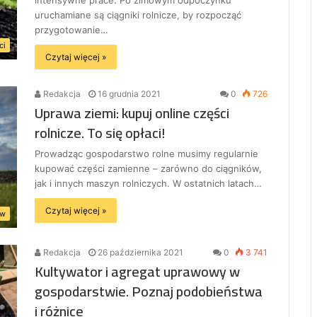
intensywne prace. Po zimowym odpoczynku
uruchamiane są ciągniki rolnicze, by rozpocząć
przygotowanie…
ci
Czytaj więcej »
Redakcja
16 grudnia 2021
0
726
Uprawa ziemi: kupuj online części
rolnicze. To się opłaci!
Prowadząc gospodarstwo rolne musimy regularnie
kupować części zamienne – zarówno do ciągników,
jak i innych maszyn rolniczych. W ostatnich latach…
Czytaj więcej »
ów
Redakcja
26 października 2021
0
3 741
Kultywator i agregat uprawowy w
gospodarstwie. Poznaj podobieństwa
i różnice