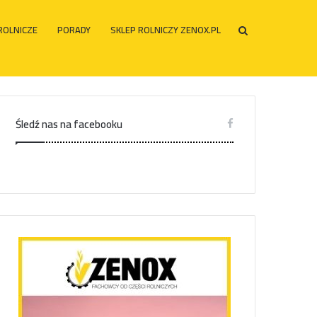
ROLNICZE
PORADY
SKLEP ROLNICZY ZENOX.PL
Szukaj
po
Śledź nas na facebooku