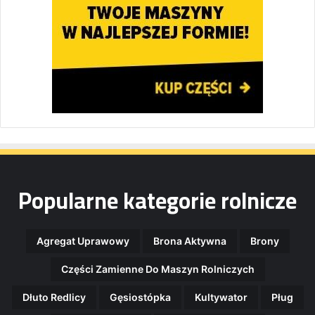
Popularne kategorie rolnicze
Agregat Uprawowy
Brona Aktywna
Brony
Części Zamienne Do Maszyn Rolniczych
Dłuto Redlicy
Gęsiostópka
Kultywator
Pług