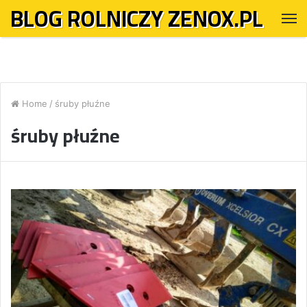
BLOG ROLNICZY ZENOX.PL
M
Home
/
śruby płuźne
śruby płuźne