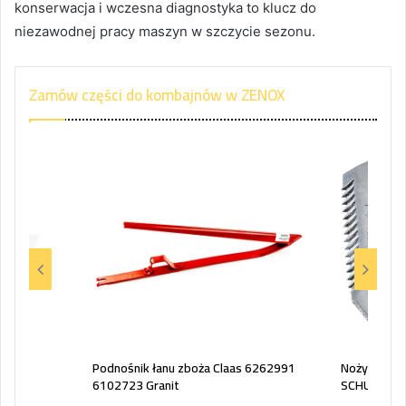
konserwacja i wczesna diagnostyka to klucz do
niezawodnej pracy maszyn w szczycie sezonu.
Zamów części do kombajnów w ZENOX
 mm P
Podnośnik łanu zboża Claas 6262991
Nożyk listw
6102723 Granit
SCHUMACH