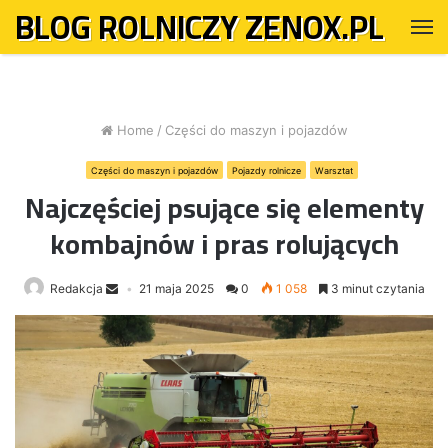
BLOG ROLNICZY ZENOX.PL
M
Home
/
Części do maszyn i pojazdów
Części do maszyn i pojazdów
Pojazdy rolnicze
Warsztat
Najczęściej psujące się elementy
kombajnów i pras rolujących
Redakcja
21 maja 2025
0
1 058
3 minut czytania