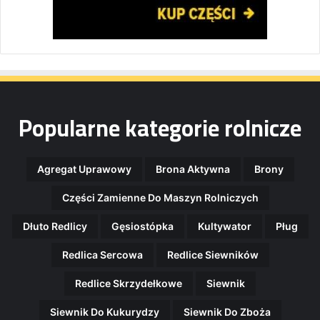
Popularne kategorie rolnicze
Agregat Uprawowy
Brona Aktywna
Brony
Części Zamienne Do Maszyn Rolniczych
Dłuto Redlicy
Gęsiostópka
Kultywator
Pług
Redlica Sercowa
Redlice Siewników
Redlice Skrzydełkowe
Siewnik
Siewnik Do Kukurydzy
Siewnik Do Zboża