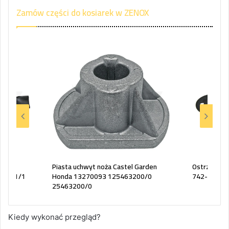
Zamów części do kosiarek w ZENOX
astel
Piasta uchwyt noża Castel Garden
Ostrze noż
04381/1
Honda 13270093 125463200/0
742-0495B
25463200/0
Kiedy wykonać przegląd?