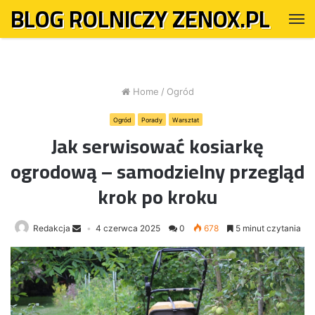
BLOG ROLNICZY ZENOX.PL
M
Home
/
Ogród
Ogród
Porady
Warsztat
Jak serwisować kosiarkę
ogrodową – samodzielny przegląd
krok po kroku
Redakcja
4 czerwca 2025
0
678
5 minut czytania