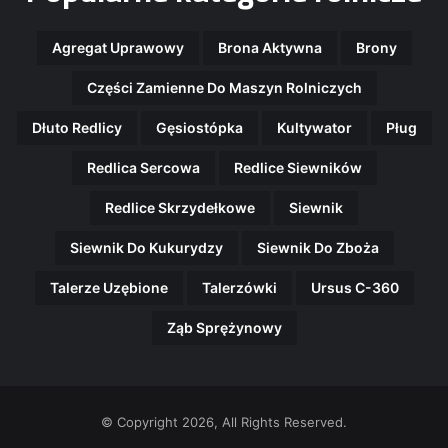
Agregat Uprawowy
Brona Aktywna
Brony
Części Zamienne Do Maszyn Rolniczych
Dłuto Redlicy
Gęsiostópka
Kultywator
Pług
Redlica Sercowa
Redlice Siewników
Redlice Skrzydełkowe
Siewnik
Siewnik Do Kukurydzy
Siewnik Do Zboża
Talerze Uzębione
Talerzówki
Ursus C-360
Ząb Sprężynowy
© Copyright 2026, All Rights Reserved.