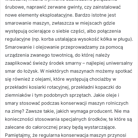
śrubowe, naprawić zerwane gwinty, czy zainstalować
nowe elementy eksploatacyjne. Bardzo istotne jest
smarowanie maszyn, zwłaszcza w miejscach gdzie
występują ocierające o siebie części, albo połączenia
regulacyjne (np. korba ustalająca wysokość kółka w pługu).
Smarowanie i olejowanie przeprowadzamy za pomocą
urządzenia zwanego towotnicą, do której należy
zaaplikować świeży środek smarny – najlepiej uniwersalny
smar do łożysk. W niektórych maszynach możemy spotkać
się również z olejami, które występują chociażby w
przekładni kosiarki rotacyjnej, przekładni kopaczki do
ziemniaków i tym podobnych sprzętach. Jakie oleje i
smary stosować podczas konserwacji maszyn rolniczych
na zimę? Zawsze takie, jakich wymaga producent. Nie ma
konieczności stosowania specjalnych środków, te które są
zalecane do całorocznej pracy będą wystarczające.
Pamiętajmy, że regularna konserwacja maszyn przynosi