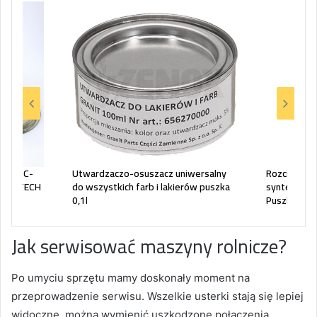
Ursus C-
Utwardzaczo-osuszacz uniwersalny
Rozcieńczal
ka AGTECH
do wszystkich farb i lakierów puszka
syntetyczne
0,1l
Puszka
Jak serwisować maszyny rolnicze?
Po umyciu sprzętu mamy doskonały moment na
przeprowadzenie serwisu. Wszelkie usterki stają się lepiej
widoczne, można wymienić uszkodzone połączenia