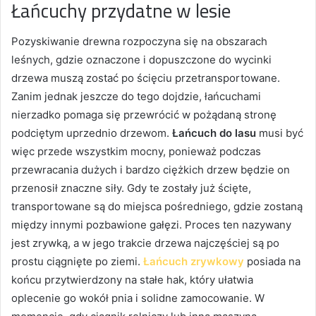
Łańcuchy przydatne w lesie
Pozyskiwanie drewna rozpoczyna się na obszarach
leśnych, gdzie oznaczone i dopuszczone do wycinki
drzewa muszą zostać po ścięciu przetransportowane.
Zanim jednak jeszcze do tego dojdzie, łańcuchami
nierzadko pomaga się przewrócić w pożądaną stronę
podciętym uprzednio drzewom.
Łańcuch do lasu
musi być
więc przede wszystkim mocny, ponieważ podczas
przewracania dużych i bardzo ciężkich drzew będzie on
przenosił znaczne siły. Gdy te zostały już ścięte,
transportowane są do miejsca pośredniego, gdzie zostaną
między innymi pozbawione gałęzi. Proces ten nazywany
jest zrywką, a w jego trakcie drzewa najczęściej są po
prostu ciągnięte po ziemi.
Łańcuch zrywkowy
posiada na
końcu przytwierdzony na stałe hak, który ułatwia
oplecenie go wokół pnia i solidne zamocowanie. W