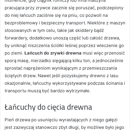
momencie, gdy ciągnik rolniczy lub inna maszyna
pracująca przy zrywce zacznie się poruszać, podczepiony
do niej łańcuch zaciśnie się na pniu, co pozwoli na
bezproblemowy i bezpieczny transport. Niektóre z maszyn
stosowanych w tym celu, takie jak skiddery bądź
forwardery, dodatkowo unoszą część lub całość drzewa,
by uniknąć niszczenia ściółki leśnej poprzez wleczenie go
po ziemi.
Łańcuch do zrywki drewna
musi więc przenosić
sporą masę, nierzadko sięgającą kilku ton, a jednocześnie
sprostać naprężeniom wynikającym z przemieszczania
ściętych drzew. Nawet jeśli pozyskujemy drewno z lasu
okazjonalnie, łańcuchy wykorzystywane podczas ścinania i
transportu muszą być bardzo wytrzymałe.
Łańcuchy do cięcia drewna
Pień drzewa po usunięciu wyrastających z niego gałęzi
jest zazwyczaj stanowczo zbyt długi, by możliwe było jego