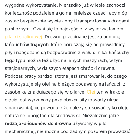
wygodne wykorzystanie. Nierzadko już w lesie zachodzi
konieczność podzielenia go na mniejsze części, aby mógł
zostać bezpiecznie wywieziony i transportowany drogami
publicznymi. Czyni się to najczęściej z wykorzystaniem
pilarki spalinowej
. Drewno przecinane jest za pomocą
łańcuchów tnących
, które poruszają się po prowadnicy
piły i napędzane są bezpośrednio z wału silnika. Łańcuchy
tego typu można też użyć na innych maszynach, w tym
stacjonarnych, w dalszych etapach obróbki drewna.
Podczas pracy bardzo istotne jest smarowanie, do czego
wykorzystuje się olej na bieżąco podawany na łańcuch z
zasobnika znajdującego się w pilarce.
Olej
ten w trakcie
cięcia jest wyrzucany poza obszar piły (otwarty układ
smarowania), co powoduje że należy stosować tylko oleje
naturalne, obojętne dla środowiska. Niezależnie jakie
rodzaje łańcuchów do drewna
używamy w pile
mechanicznej, nie można pod żadnym pozorem prowadzić