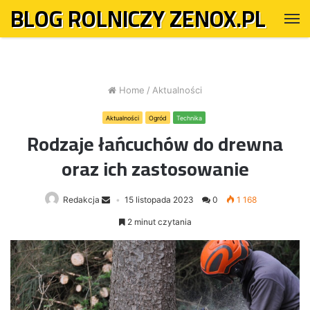
BLOG ROLNICZY ZENOX.PL
M
Home
/
Aktualności
Aktualności
Ogród
Technika
Rodzaje łańcuchów do drewna
oraz ich zastosowanie
Redakcja
15 listopada 2023
0
1 168
2 minut czytania