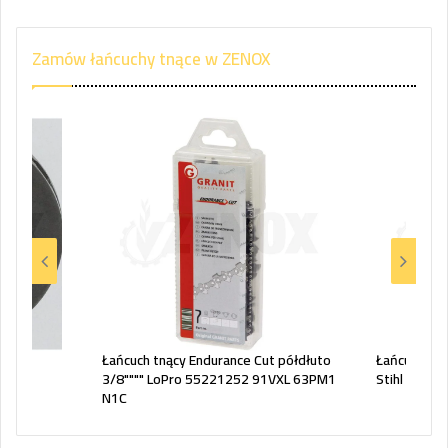
Zamów łańcuchy tnące w ZENOX
i
Łańcuch tnący Endurance Cut półdłuto
Łańcuch tnąc
3/8"""" LoPro 55221252 91VXL 63PM1
Stihl 1,5 
N1C