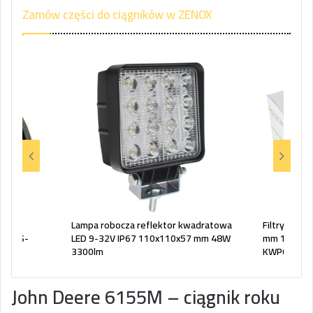
Zamów części do ciągników w ZENOX
ne
Lampa robocza reflektor kwadratowa
Filtry pali
058 BS-
LED 9-32V IP67 110x110x57 mm 48W
mm 115 mm
3300lm
KWP010X
John Deere 6155M – ciągnik roku