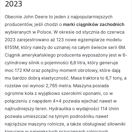
2023
Obecnie John Deere to jeden z najpopularniejszych
producentów, jeśli chodzi o
marki ciągników zachodnich
wybieranych
w Polsce. W okresie od stycznia do czerwca
2023 zarejestrowano aż 123 nowe egzemplarze modelu
6155M, który należy do uznanej na całym świecie serii 6M.
Ciągnik amerykańskiego producenta wyposażony jest w 6-
cylindrowy silnik o pojemności 6,8 litra, który generuje
moc 172 KM oraz potężny moment obrotowy, które dają
mu bardzo dobrą elastyczność. Masa traktora to 6,7 tony, a
rozstaw osi wynosi 2,765 metra. Maszyna posiada
ogromne koła z wyjątkowo szerokimi oponami, co w
połączeniu z napędem 4×4 pozwala wjechać nawet w
najtrudniejszy teren. Hydraulika o wydajności 114 l/min
pozwala umieszczać na tylnym podnośniku nawet
najcięższe maszyny rolnicze, a także obsługiwać siłowniki
kiprujące w największych przyczepach rolniczych.