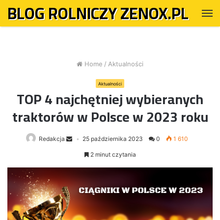
BLOG ROLNICZY ZENOX.PL
M
Home
/
Aktualności
Aktualności
TOP 4 najchętniej wybieranych
traktorów w Polsce w 2023 roku
Redakcja
25 października 2023
0
1 610
2 minut czytania