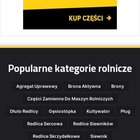
Popularne kategorie rolnicze
Agregat Uprawowy
Brona Aktywna
Brony
Części Zamienne Do Maszyn Rolniczych
Dłuto Redlicy
Gęsiostópka
Kultywator
Pług
Redlica Sercowa
Redlice Siewników
Redlice Skrzydełkowe
Siewnik