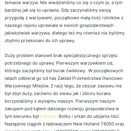
temacie warzyw. Nie wiedzieliśmy co się z czym je, a tym
bardziej jak się to uprawia. Gdy zaczynaliśmy swoją
przygodę z warzywami, początkowo małą ilość rolników z
naszego rejonu uprawiała w swoich gospodarstwach
jakiekolwiek warzywa, dlatego też my również nie byliśmy
zbytnio przekonani do ich uprawy.
Duży problem stanowił brak specjalistycznego sprzętu
potrzebnego do uprawy. Pierwszym warzywkiem od,
którego zaczęliśmy był burak ćwikłowy. W początkowych
latach odbierał go od nas Zakład Przetwórstwa Owocowo
Warzywnego Milejów. Z racji tego, że obszar zasiewu nie
był zbyt duży, zarówno do siewu jak i zbioru buraka
korzystaliśmy z wynajmu maszyn. Pierwszym naszym
zakupem pod kątem dalszego rozwoju gospodarstwa w
tym kierunku był
kombajn
Bolko i orkan do ubijania liści.
Następnie ciągnik z ładowaczem New Holland T6050 oraz