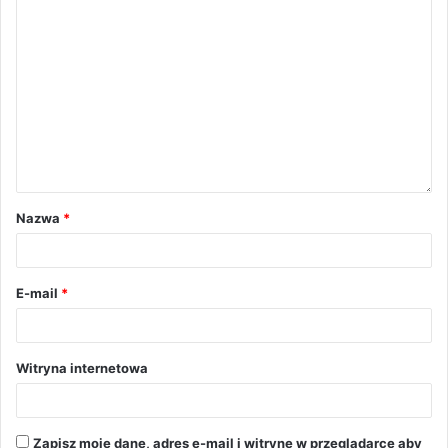
Nazwa
*
E-mail
*
Witryna internetowa
Zapisz moje dane, adres e-mail i witrynę w przeglądarce aby