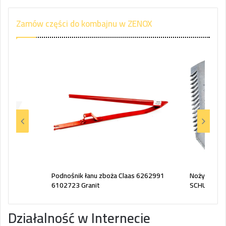
Zamów części do kombajnu w ZENOX
 mm P
Podnośnik łanu zboża Claas 6262991
Nożyk listw
6102723 Granit
SCHUMACH
Działalność w Internecie