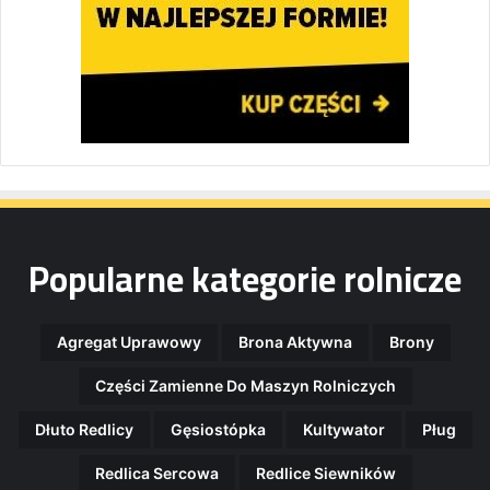
Popularne kategorie rolnicze
Agregat Uprawowy
Brona Aktywna
Brony
Części Zamienne Do Maszyn Rolniczych
Dłuto Redlicy
Gęsiostópka
Kultywator
Pług
Redlica Sercowa
Redlice Siewników