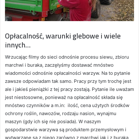
Opłacalność, warunki glebowe i wiele
innych…
Wrzucając filmy do sieci odnośnie procesu siewu, zbioru
marchwi i buraka, zaczęłyśmy dostawać mnóstwo
wiadomości odnośnie opłacalności warzyw. Na to pytanie
zawsze odpowiadam tak samo. Pracy przy tym trochę jest
ale i jakieś pieniążki z tej pracy zostają. Pytanie ile uważam
jest niestosowne, ponieważ na opłacalność składa się
mnóstwo czynników a m.in: ilość, cena użytych środków
ochrony roślin, nawozów, rodzaju nasion, wynajmu
maszyn (gdy ich się nie posiada). W naszym
gospodarstwie warzywa są produktem przemysłowym i
wytwarzane są z niego zarówno z marchwi jak i z buraka