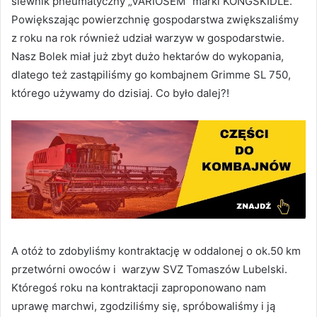
siewnik pneumatyczny „VARIOSEM” marki KONGSKIDLE.
Powiększając powierzchnię gospodarstwa zwiększaliśmy
z roku na rok również udział warzyw w gospodarstwie.
Nasz Bolek miał już zbyt dużo hektarów do wykopania,
dlatego też zastąpiliśmy go kombajnem Grimme SL 750,
którego używamy do dzisiaj. Co było dalej?!
A otóż to zdobyliśmy kontraktację w oddalonej o ok.50 km
przetwórni owoców i warzyw SVZ Tomaszów Lubelski.
Któregoś roku na kontraktacji zaproponowano nam
uprawę marchwi, zgodziliśmy się, spróbowaliśmy i ją