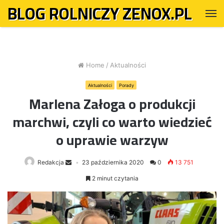
BLOG ROLNICZY ZENOX.PL
M
Home
/
Aktualności
Aktualności
Porady
Marlena Załoga o produkcji
marchwi, czyli co warto wiedzieć
o uprawie warzyw
Redakcja
23 października 2020
0
13 751
2 minut czytania