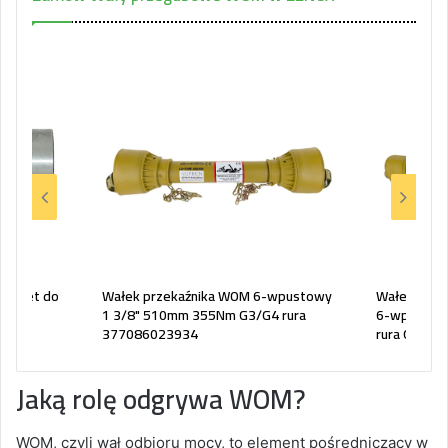
omplet do
Wałek przekaźnika WOM 6-wpustowy
Wałek prze
25
1 3/8" 510mm 355Nm G3/G4 rura
6-wpustow
377086023934
rura G1/G2
Jaką rolę odgrywa WOM?
WOM, czyli wał odbioru mocy, to element pośredniczący w