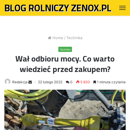
BLOG ROLNICZY ZENOX.PL
M
Home
/
Technika
Technika
Wał odbioru mocy. Co warto
wiedzieć przed zakupem?
Redakcja
22 lutego 2022
0
5 830
1 minuta czytania