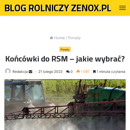
BLOG ROLNICZY ZENOX.PL
M
Home
/
Porady
Porady
Końcówki do RSM – jakie wybrać?
Redakcja
21 lutego 2023
0
1 097
1 minuta czytania