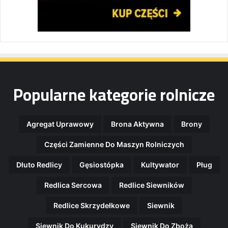
Popularne kategorie rolnicze
Agregat Uprawowy
Brona Aktywna
Brony
Części Zamienne Do Maszyn Rolniczych
Dłuto Redlicy
Gęsiostópka
Kultywator
Pług
Redlica Sercowa
Redlice Siewników
Redlice Skrzydełkowe
Siewnik
Siewnik Do Kukurydzy
Siewnik Do Zboża