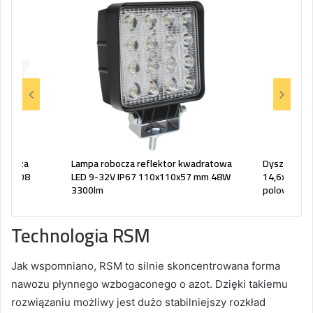
kiwacza
Lampa robocza reflektor kwadratowa
Dysza rozp
 010208
LED 9-32V IP67 110x110x57 mm 48W
14,6x33mm 
3300lm
polowego 
Technologia RSM
Jak wspomniano, RSM to silnie skoncentrowana forma
nawozu płynnego wzbogaconego o azot. Dzięki takiemu
rozwiązaniu możliwy jest dużo stabilniejszy rozkład