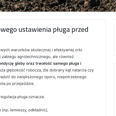
łowego ustawienia pługa przed
owych warunków skutecznej i efektywnej orki.
ć zabiegu agrotechnicznego, ale również
ondycję gleby oraz trwałość samego pługa i
uża głębokość robocza, źle dobrany kąt natarcia czy
wadzić do zwiększonego oporu, niepotrzebnego
ola po przejeździe.
egulacja pługa oznacza:
(np. lemieszy, odkładnic),