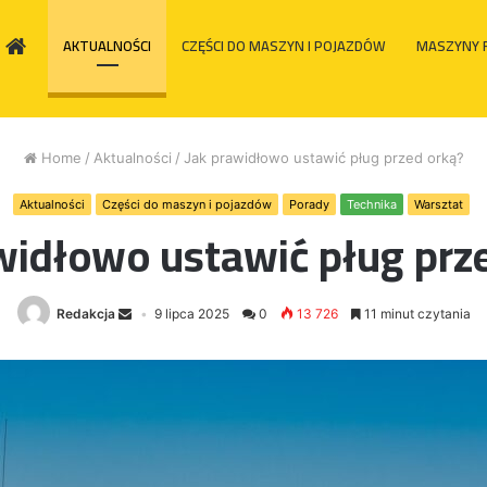
HOME
AKTUALNOŚCI
CZĘŚCI DO MASZYN I POJAZDÓW
MASZYNY 
Home
/
Aktualności
/
Jak prawidłowo ustawić pług przed orką?
Aktualności
Części do maszyn i pojazdów
Porady
Technika
Warsztat
widłowo ustawić pług prz
Redakcja
9 lipca 2025
0
13 726
11 minut czytania