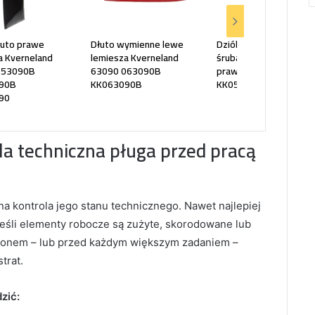
łuto prawe
Dłuto wymienne lewe
Dziób wymienny ze
a Kverneland
lemiesza Kverneland
śrubami KVERNELAND
053090B
63090 063090B
prawy 053090
90B
KK063090B
KK053090
90
a techniczna pługa przed pracą
dna kontrola jego stanu technicznego. Nawet najlepiej
jeśli elementy robocze są zużyte, skorodowane lub
ezonem – lub przed każdym większym zadaniem –
trat.
zić: