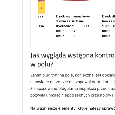
Płoza krótka, prawa i
Dziób wymienny lewy
Dziób d
lewa Kverneland
12mm ze śrubami
lemiesz
073608 A133397394
Kverneland 063090B
53090 
KK063090B
KK0530
KK063090R
KK0530
Jak wygląda wstępna kontrol
w polu?
Zanim pług trafi na pole, konieczna jest dokła
ustawione narzędzie nie zapewni dobrej orki, 
źle spasowane. Regularna inspekcja przed s
pozwala uniknąć niepotrzebnych przestojów i s
Najważniejsze elementy, które należy sprawd