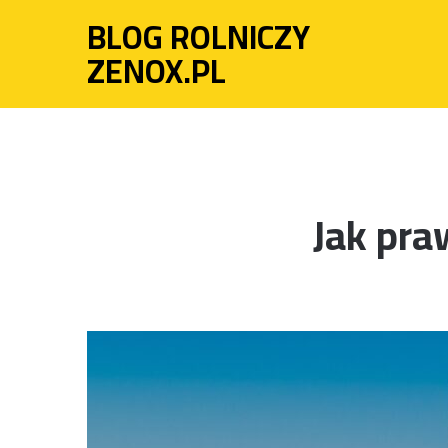
BLOG ROLNICZY
ZENOX.PL
Jak pra