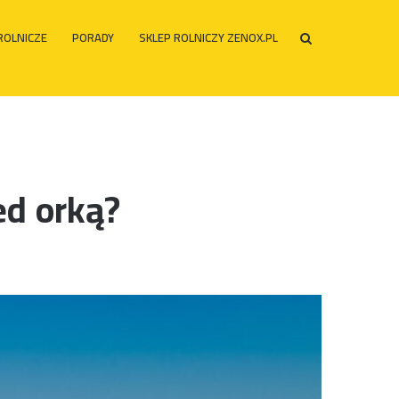
ROLNICZE
PORADY
SKLEP ROLNICZY ZENOX.PL
Szukaj
po
ed orką?