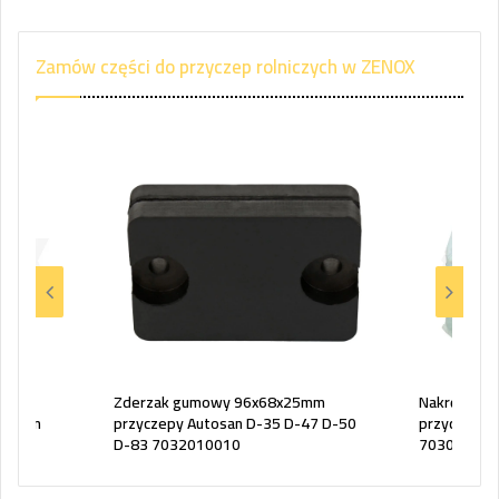
Zamów części do przyczep rolniczych w ZENOX
rzyni
Zderzak gumowy 96x68x25mm
Nakrętka śr
utosan
przyczepy Autosan D-35 D-47 D-50
przyczep A
D-83 7032010010
703005012