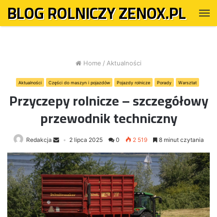
BLOG ROLNICZY ZENOX.PL
M
Home
/
Aktualności
Aktualności
Części do maszyn i pojazdów
Pojazdy rolnicze
Porady
Warsztat
Przyczepy rolnicze – szczegółowy
przewodnik techniczny
Redakcja
2 lipca 2025
0
2 519
8 minut czytania