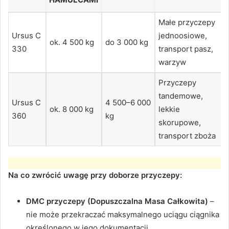
Małe przyczepy
Ursus C
jednoosiowe,
ok. 4 500 kg
do 3 000 kg
330
transport pasz,
warzyw
Przyczepy
tandemowe,
Ursus C
4 500–6 000
ok. 8 000 kg
lekkie
360
kg
skorupowe,
transport zboża
Na co zwrócić uwagę przy doborze przyczepy:
DMC przyczepy (Dopuszczalna Masa Całkowita)
–
nie może przekraczać maksymalnego uciągu ciągnika
określonego w jego dokumentacji.