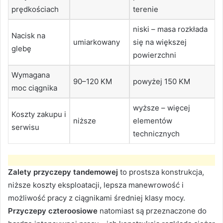
prędkościach
terenie
niski – masa rozkłada
Nacisk na
umiarkowany
się na większej
glebę
powierzchni
Wymagana
90–120 KM
powyżej 150 KM
moc ciągnika
wyższe – więcej
Koszty zakupu i
niższe
elementów
serwisu
technicznych
Zalety przyczepy tandemowej
to prostsza konstrukcja,
niższe koszty eksploatacji, lepsza manewrowość i
możliwość pracy z ciągnikami średniej klasy mocy.
Przyczepy czteroosiowe
natomiast są przeznaczone do