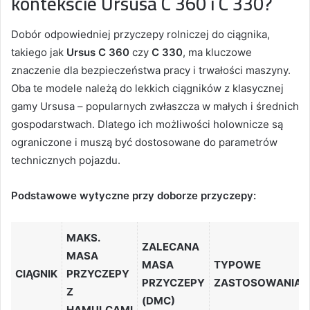
kontekście Ursusa C 360 i C 330?
Dobór odpowiedniej przyczepy rolniczej do ciągnika,
takiego jak
Ursus C 360
czy
C 330
, ma kluczowe
znaczenie dla bezpieczeństwa pracy i trwałości maszyny.
Oba te modele należą do lekkich ciągników z klasycznej
gamy Ursusa – popularnych zwłaszcza w małych i średnich
gospodarstwach. Dlatego ich możliwości holownicze są
ograniczone i muszą być dostosowane do parametrów
technicznych pojazdu.
Podstawowe wytyczne przy doborze przyczepy:
MAKS.
ZALECANA
MASA
MASA
TYPOWE
CIĄGNIK
PRZYCZEPY
PRZYCZEPY
ZASTOSOWANIA
Z
(DMC)
HAMULCAMI