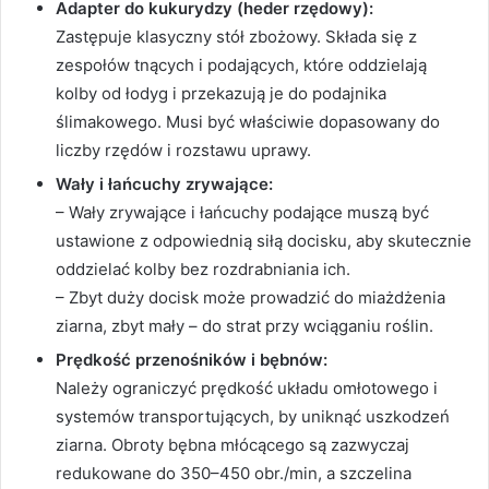
Adapter do kukurydzy (heder rzędowy):
Zastępuje klasyczny stół zbożowy. Składa się z
zespołów tnących i podających, które oddzielają
kolby od łodyg i przekazują je do podajnika
ślimakowego. Musi być właściwie dopasowany do
liczby rzędów i rozstawu uprawy.
Wały i łańcuchy zrywające:
– Wały zrywające i łańcuchy podające muszą być
ustawione z odpowiednią siłą docisku, aby skutecznie
oddzielać kolby bez rozdrabniania ich.
– Zbyt duży docisk może prowadzić do miażdżenia
ziarna, zbyt mały – do strat przy wciąganiu roślin.
Prędkość przenośników i bębnów:
Należy ograniczyć prędkość układu omłotowego i
systemów transportujących, by uniknąć uszkodzeń
ziarna. Obroty bębna młócącego są zazwyczaj
redukowane do 350–450 obr./min, a szczelina