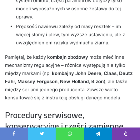
system omłotu, część parametrów dotyczy tylko
modeli wyposażonych w osobne zestawy do tej
uprawy.
Prędkość nawiewu zależy od masy resztek – im
więcej słomy i plew, tym wyższe ustawienia, ale z
uwzględnieniem ryzyka wydmuchu ziarna.
Pamiętaj, że każdy
kombajn zbożowy
może mieć inne
mechanizmy regulacyjne – różnice występują nie tylko
między markami (np.
kombajny John Deere, Claas, Deutz
Fahr, Massey Ferguson, New Holland, Bizon
), ale także
między seriami jednego producenta. Zawsze warto
konsultować się z instrukcją obsługi danego modelu.
Procedury serwisowe,
konserwacyjne i części zamienne
dla zachowania stabilnych ustawień
Facebook
Twitter
WhatsApp
Telegram
Viber