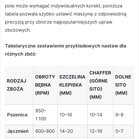
pole może wymagać indywidualnych korekt, poniższa
tabela pozwala szybko ustawić maszynę z odpowiednią
precyzją przy zbiorze najpopularniejszych upraw
zbożowych.
Tabelaryczne zestawienie przykładowych nastaw dla
różnych zbóż:
CHAFFER
OBROTY
SZCZELINA
DOLNE
P
RODZAJ
(GÓRNE
BĘBNA
KLEPISKA
SITO
N
ZBOŻA
SITO)
(RPM)
(MM)
(MM)
(
(MM)
850–
Pszenica
10–16
10–14
6–8
9
1 100
Jęczmień
600–800
14–20
12–16
5–7
7