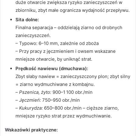
duże otwarcie zwiększa ryzyko zanieczyszczeń w
zbiorniku, zbyt małe ogranicza wydajność przepływu.
Sita dolne:
Finalna separacja – oddzielają ziarno od drobnych
zanieczyszczeń.
– Typowo: 6–10 mm, zależnie od zboża
– Przy pracy z jęczmieniem i owsem wskazane
mniejsze otwarcie, by uniknąć strat.
Prędkość nawiewu (dmuchawa):
Zbyt słaby nawiew = zanieczyszczony plon; zbyt silny
= ziarno wydmuchiwane z kombajnu.
–
Pszenica, żyto:
900–1 100 obr./min
–
Jęczmień:
750–950 obr./min
–
Kukurydza:
650–800 obr./min – cięższe ziarno,
mniejsze ryzyko strat przez wydmuchiwanie.
Wskazówki praktyczne: