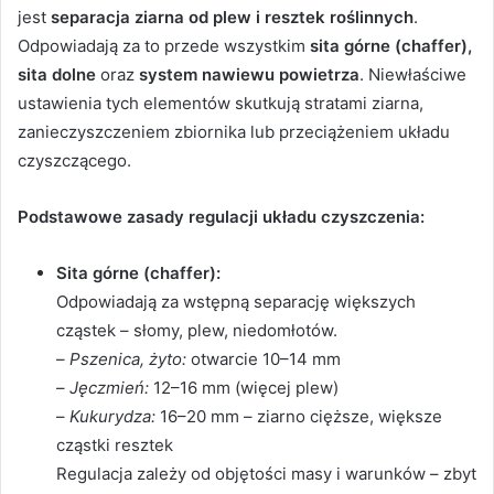
jest
separacja ziarna od plew i resztek roślinnych
.
Odpowiadają za to przede wszystkim
sita górne (chaffer),
sita dolne
oraz
system nawiewu powietrza
. Niewłaściwe
ustawienia tych elementów skutkują stratami ziarna,
zanieczyszczeniem zbiornika lub przeciążeniem układu
czyszczącego.
Podstawowe zasady regulacji układu czyszczenia:
Sita górne (chaffer):
Odpowiadają za wstępną separację większych
cząstek – słomy, plew, niedomłotów.
–
Pszenica, żyto:
otwarcie 10–14 mm
–
Jęczmień:
12–16 mm (więcej plew)
–
Kukurydza:
16–20 mm – ziarno cięższe, większe
cząstki resztek
Regulacja zależy od objętości masy i warunków – zbyt