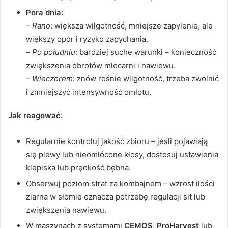
Pora dnia:
–
Rano
: większa wilgotność, mniejsze zapylenie, ale
większy opór i ryzyko zapychania.
–
Po południu
: bardziej suche warunki – konieczność
zwiększenia obrotów młocarni i nawiewu.
–
Wieczorem
: znów rośnie wilgotność, trzeba zwolnić
i zmniejszyć intensywność omłotu.
Jak reagować:
Regularnie kontroluj jakość zbioru – jeśli pojawiają
się plewy lub nieomłócone kłosy, dostosuj ustawienia
klepiska lub prędkość bębna.
Obserwuj poziom strat za kombajnem – wzrost ilości
ziarna w słomie oznacza potrzebę regulacji sit lub
zwiększenia nawiewu.
W maszynach z systemami
CEMOS
,
ProHarvest
lub