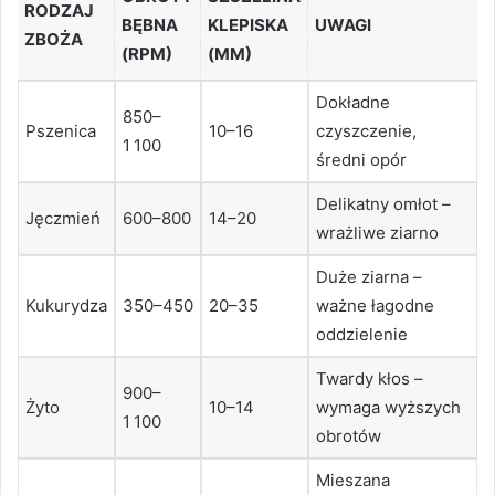
RODZAJ
BĘBNA
KLEPISKA
UWAGI
ZBOŻA
(RPM)
(MM)
Dokładne
850–
Pszenica
10–16
czyszczenie,
1 100
średni opór
Delikatny omłot –
Jęczmień
600–800
14–20
wrażliwe ziarno
Duże ziarna –
Kukurydza
350–450
20–35
ważne łagodne
oddzielenie
Twardy kłos –
900–
Żyto
10–14
wymaga wyższych
1 100
obrotów
Mieszana