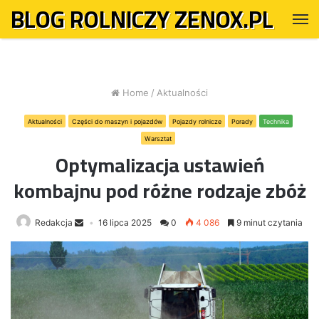
BLOG ROLNICZY ZENOX.PL
M
Home
/
Aktualności
Aktualności
Części do maszyn i pojazdów
Pojazdy rolnicze
Porady
Technika
Warsztat
Optymalizacja ustawień
kombajnu pod różne rodzaje zbóż
Redakcja
16 lipca 2025
0
4 086
9 minut czytania