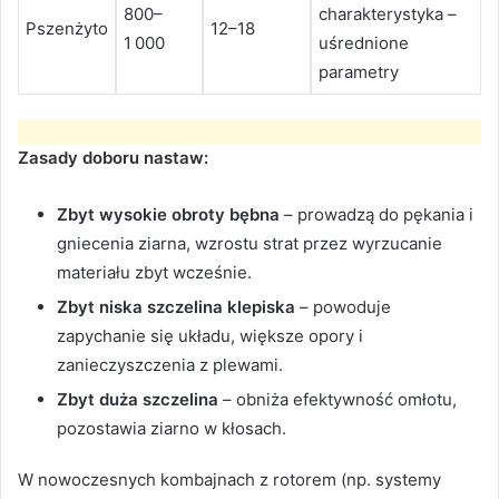
800–
charakterystyka –
Pszenżyto
12–18
1 000
uśrednione
parametry
Zasady doboru nastaw:
Zbyt wysokie obroty bębna
– prowadzą do pękania i
gniecenia ziarna, wzrostu strat przez wyrzucanie
materiału zbyt wcześnie.
Zbyt niska szczelina klepiska
– powoduje
zapychanie się układu, większe opory i
zanieczyszczenia z plewami.
Zbyt duża szczelina
– obniża efektywność omłotu,
pozostawia ziarno w kłosach.
W nowoczesnych kombajnach z rotorem (np. systemy