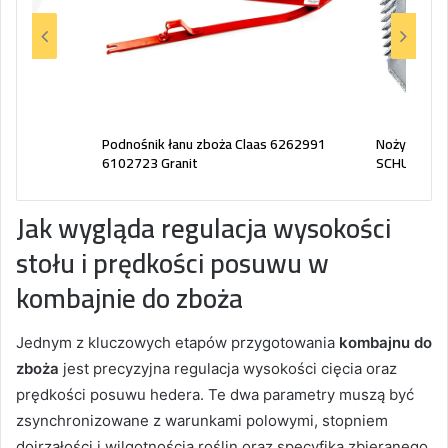
 mm P
Podnośnik łanu zboża Claas 6262991
Nożyk listw
6102723 Granit
SCHUMACH
Jak wygląda regulacja wysokości
stołu i prędkości posuwu w
kombajnie do zboża
Jednym z kluczowych etapów przygotowania
kombajnu do
zboża
jest precyzyjna regulacja wysokości cięcia oraz
prędkości posuwu hedera. Te dwa parametry muszą być
zsynchronizowane z warunkami polowymi, stopniem
dojrzałości i wilgotnością roślin oraz specyfiką zbieranego