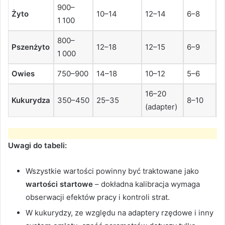
900–
1
Żyto
10–14
12–14
6–8
1 100
1
800–
Pszenżyto
12–18
12–15
6–9
9
1 000
Owies
750–900
14–18
10–12
5–6
8
16–20
Kukurydza
350–450
25–35
8–10
6
(adapter)
Uwagi do tabeli:
Wszystkie wartości powinny być traktowane jako
wartości startowe
– dokładna kalibracja wymaga
obserwacji efektów pracy i kontroli strat.
W kukurydzy, ze względu na adaptery rzędowe i inny