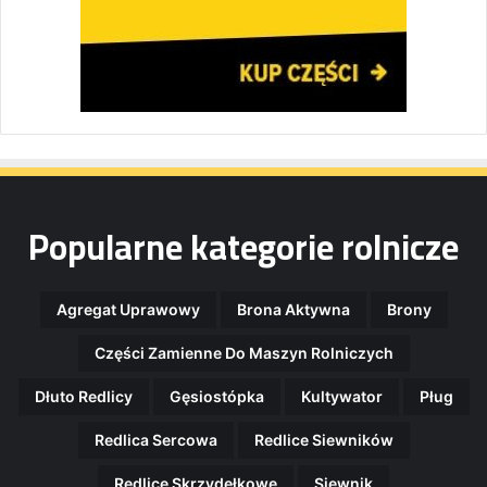
Popularne kategorie rolnicze
Agregat Uprawowy
Brona Aktywna
Brony
Części Zamienne Do Maszyn Rolniczych
Dłuto Redlicy
Gęsiostópka
Kultywator
Pług
Redlica Sercowa
Redlice Siewników
Redlice Skrzydełkowe
Siewnik