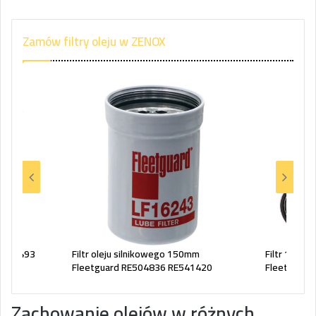
Zamów filtry oleju w ZENOX
9Y-4493
Filtr oleju silnikowego 150mm
Filtr 1G 2
Fleetguard RE504836 RE541420
Fleetguar
Zachowanie olejów w różnych