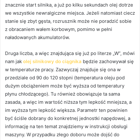
znacznie start silnika, a już po kilku sekundach olej dotrze
we wszystkie newralgiczne miejsca. Jeżeli natomiast ciecz
stanie się zbyt gęsta, rozrusznik może nie poradzić sobie
z obracaniem wałem korbowym, pomimo w pełni
naładowanych akumulatorów.
Druga liczba, a więc znajdująca się już po literze „W”, mówi
nam jak
olej silnikowy do ciągnika
będzie zachowywał się
w temperaturze pracy. Zazwyczaj znajduje się ona w
przedziale od 90 do 120 stopni (temperatura oleju pod
dużym obciążeniem może być wyższa od temperatury
płynu chłodzącego). Tu również obowiązuje ta sama
zasada, a więc im wartość niższa tym lepkość mniejsza, a
im wyższa tym lepkość większa. Parametr ten powinien
być ściśle dobrany do konkretnej jednostki napędowej, a
informację na ten temat znajdziemy w instrukcji obsługi
maszyny. W przypadku złego doboru może dojść do