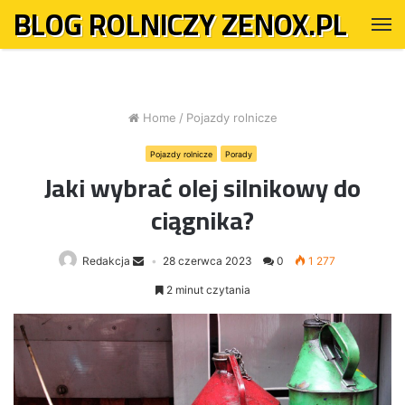
BLOG ROLNICZY ZENOX.PL
M
Home
/
Pojazdy rolnicze
Pojazdy rolnicze
Porady
Jaki wybrać olej silnikowy do
ciągnika?
Redakcja
28 czerwca 2023
0
1 277
2 minut czytania