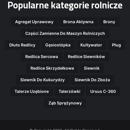
Popularne kategorie rolnicze
Agregat Uprawowy
Brona Aktywna
Brony
Części Zamienne Do Maszyn Rolniczych
Dłuto Redlicy
Gęsiostópka
Kultywator
Pług
Redlica Sercowa
Redlice Siewników
Redlice Skrzydełkowe
Siewnik
Siewnik Do Kukurydzy
Siewnik Do Zboża
Talerze Uzębione
Talerzówki
Ursus C-360
Ząb Sprężynowy