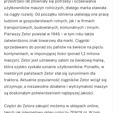
przestrzeni lat zmieniały się potrzeby i oczekiwania
użytkowników maszyn rolniczych, dlatego marka stawiała
na ciągły rozwój. Od początku istnienia ułatwiają one pracę
ludziom w gospodarstwach rolnych, jak i w firmach
transportowych, budowlanych, komunalnych i innych.
Pierwszy Zetor powstał w 1946 – w tym roku także
zatwierdzono znak towarowy dla marki. Ciągniki
sprzedawano do ponad stu państw na świecie na pięciu
kontynentach, w imponującej ilości (ponad 1,2 miliona
maszyn). Zetor jest uznawany zatem za światową markę,
która szybko zyskała uznanie użytkowników. Ponadto, w
niektórych państwach Zetor stał się synonimem dla
traktora. Aktualnie popularność ciągników Zetor wciąż się
utrzymuje, a niezawodne działanie i wytrzymałość maszyn
są doskonałym potwierdzeniem najlepszej jakości.
Części do Zetora zakupić możemy w sklepach online,
takich jak internetowy sklep rolniczy ZENOX.pl. W tym