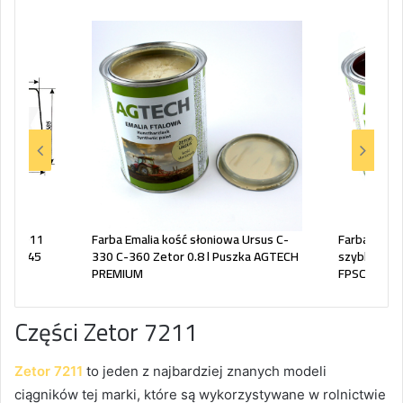
y BK6011
Farba Emalia kość słoniowa Ursus C-
Farba ftal
 - 7745
330 C-360 Zetor 0.8 l Puszka AGTECH
szybkoschną
PREMIUM
FPSCT AGT
Części Zetor 7211
Zetor 7211
to jeden z najbardziej znanych modeli
ciągników tej marki, które są wykorzystywane w rolnictwie