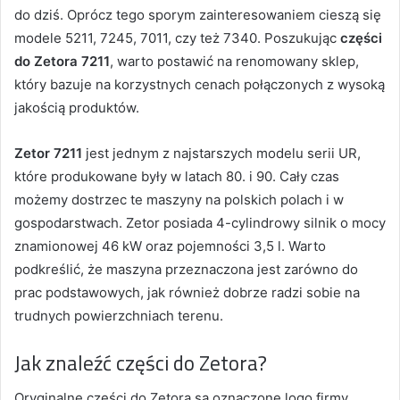
do dziś. Oprócz tego sporym zainteresowaniem cieszą się
modele 5211, 7245, 7011, czy też 7340. Poszukując
części
do Zetora 7211
, warto postawić na renomowany sklep,
który bazuje na korzystnych cenach połączonych z wysoką
jakością produktów.
Zetor 7211
jest jednym z najstarszych modelu serii UR,
które produkowane były w latach 80. i 90. Cały czas
możemy dostrzec te maszyny na polskich polach i w
gospodarstwach. Zetor posiada 4-cylindrowy silnik o mocy
znamionowej 46 kW oraz pojemności 3,5 l. Warto
podkreślić, że maszyna przeznaczona jest zarówno do
prac podstawowych, jak również dobrze radzi sobie na
trudnych powierzchniach terenu.
Jak znaleźć części do Zetora?
Oryginalne części do Zetora są oznaczone logo firmy,