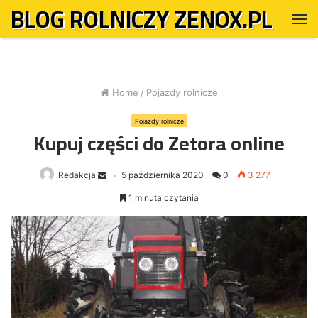
BLOG ROLNICZY ZENOX.PL
M
Home
/
Pojazdy rolnicze
Pojazdy rolnicze
Kupuj części do Zetora online
Redakcja
5 października 2020
0
3 277
1 minuta czytania