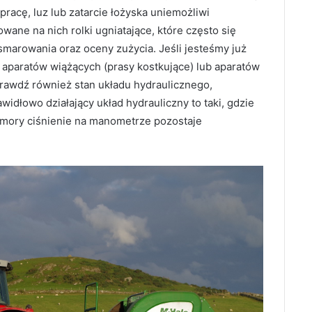
racę, luz lub zatarcie łożyska uniemożliwi
ane na nich rolki ugniatające, które często się
smarowania oraz oceny zużycia. Jeśli jesteśmy już
 aparatów wiążących (prasy kostkujące) lub aparatów
prawdź również stan układu hydraulicznego,
widłowo działający układ hydrauliczny to taki, gdzie
omory ciśnienie na manometrze pozostaje