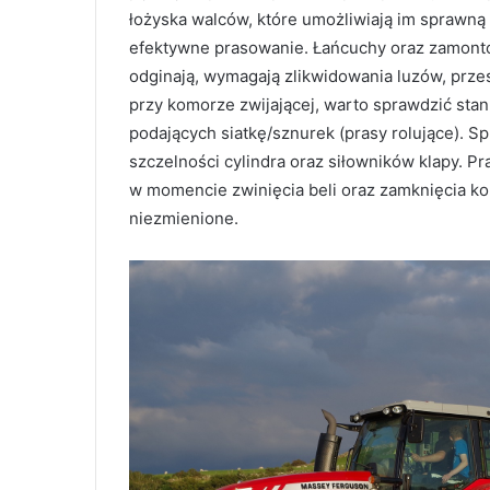
łożyska walców, które umożliwiają im sprawną p
efektywne prasowanie. Łańcuchy oraz zamontow
odginają, wymagają zlikwidowania luzów, prze
przy komorze zwijającej, warto sprawdzić stan
podających siatkę/sznurek (prasy rolujące). S
szczelności cylindra oraz siłowników klapy. Pra
w momencie zwinięcia beli oraz zamknięcia k
niezmienione.