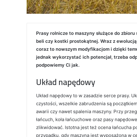
Prasy rolnicze to maszyny służące do zbioru
beli czy kostki prostokątnej. Wraz z ewolucj
coraz to nowszym modyfikacjom i dzięki te
jednak wykorzystać ich potencjał, trzeba od
podpowiemy Ci jak.
Układ napędowy
Układ napędowy to w zasadzie serce prasy. U
czystości, wszelkie zabrudzenia są początkie
awarii czy nawet spalenia maszyny. Przy prz
łańcuch, koła łańcuchowe oraz pasy napędowe,
zlikwidować. Istotna jest też ocena łańcucha 
przypadku, gdy maszyna jest wyposażona w ce