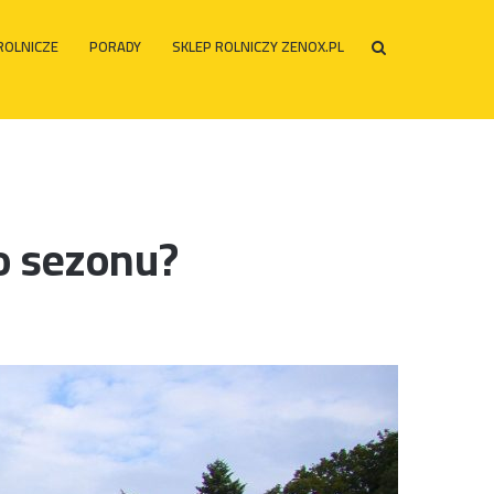
ROLNICZE
PORADY
SKLEP ROLNICZY ZENOX.PL
Szukaj
po
o sezonu?