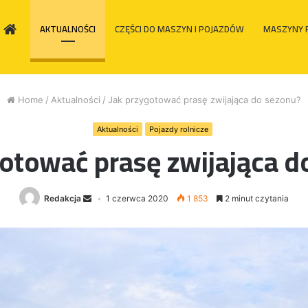
HOME
AKTUALNOŚCI
CZĘŚCI DO MASZYN I POJAZDÓW
MASZYNY 
Home
/
Aktualności
/
Jak przygotować prasę zwijająca do sezonu?
Aktualności
Pojazdy rolnicze
gotować prasę zwijająca d
Redakcja
1 czerwca 2020
1 853
2 minut czytania