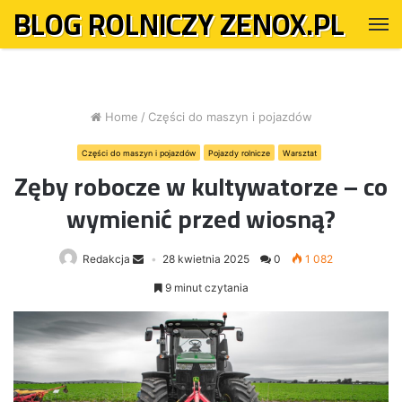
BLOG ROLNICZY ZENOX.PL
M
Home
/
Części do maszyn i pojazdów
Części do maszyn i pojazdów
Pojazdy rolnicze
Warsztat
Zęby robocze w kultywatorze – co
wymienić przed wiosną?
Redakcja
28 kwietnia 2025
0
1 082
9 minut czytania