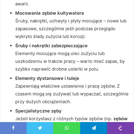
awarii.
Mocowania zębów kultywatora
Śruby, nakrętki, uchwyty i płyty mocujące – nowe lub
zapasowe, szczególnie jeśli podczas przeglądu
wykryto ślady zużycia lub korozji.
Śruby i nakrętki zabezpieczające
Elementy mocujące mogą ulec zużyciu lub
uszkodzeniu w trakcie pracy – warto mieć zapas, by
szybko naprawić drobne usterki w polu.
Elementy dystansowe i tuleje
Zapewniają właściwe ustawienie i pracę zębów. Z
czasem mogą się zużywać lub wypaczać, szczególnie
przy dużych obciążeniach.
Specjalistyczne zęby
Jeżeli korzystasz z różnych typów zębów (np.
zębów
kultywatora z mocowaniem
czy
zębów z
Facebook
Twitter
WhatsApp
Telegram
Viber