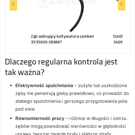
ntaur
Ząb wibrujący kultywatora Lemken
Dziób redli
119
3535000 GRANIT
34060850 
Dlaczego regularna kontrola jest
tak ważna?
Efektywność spulchniania
– zużyte lub uszkodzone
zęby nie penetrują gleby prawidłowo, co prowadzi do
słabego spulchnienia i gorszego przygotowania pola
pod siew.
Równomierność pracy
– różnice w długości i ostrzu
zębów mogą powodować nierówności w głębokości
uprawy, tworząc twarde bryły i słabsze strefy