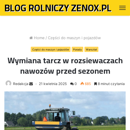
BLOG ROLNICZY ZENOX.PL
M
Home
/
Części do maszyn i pojazdów
Części do maszyn i pojazdów
Porady
Warsztat
Wymiana tarcz w rozsiewaczach
nawozów przed sezonem
Redakcja
21 kwietnia 2025
0
685
8 minut czytania