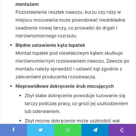
montażem
Pozostawienie resztek nawozu, kurzu czy rdzy w
miejscu mocowania może powodować niedokładne
osadzenie nowej tarczy, co prowadzi do drgań i
nierównomiernego rozrzutu.
Błędne ustawienie kąta łopatek
Montaż łopatek pod niewłaściwym kątem skutkuje
nierównomiernym rozsiewaniem nawozu. Zawsze po
montażu należy sprawdzić i ustawić kąt zgodnie z
zaleceniami producenta rozsiewacza.
Nieprawidłowe dokręcenie śrub mocujących
Zbyt słabe dokręcenie powoduje luzowanie się
tarczy podczas pracy, co grozi jej uszkodzeniem
lub oderwaniem.
Zbyt mocne dokręcenie może uszkodzić wał
napędowy lub same tarcze.
Facebook
Twitter
WhatsApp
Telegram
Viber