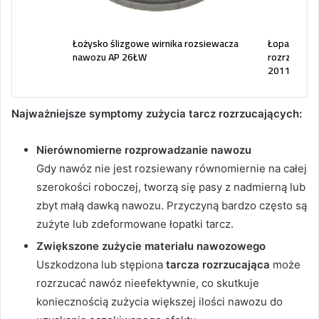
itowa
Łożysko ślizgowe wirnika rozsiewacza
Łopatka tal
EJ
nawozu AP 26ŁW
rozrzucając
201102025
Najważniejsze symptomy zużycia tarcz rozrzucających:
Nierównomierne rozprowadzanie nawozu
Gdy nawóz nie jest rozsiewany równomiernie na całej
szerokości roboczej, tworzą się pasy z nadmierną lub
zbyt małą dawką nawozu. Przyczyną bardzo często są
zużyte lub zdeformowane łopatki tarcz.
Zwiększone zużycie materiału nawozowego
Uszkodzona lub stępiona
tarcza rozrzucająca
może
rozrzucać nawóz nieefektywnie, co skutkuje
koniecznością zużycia większej ilości nawozu do