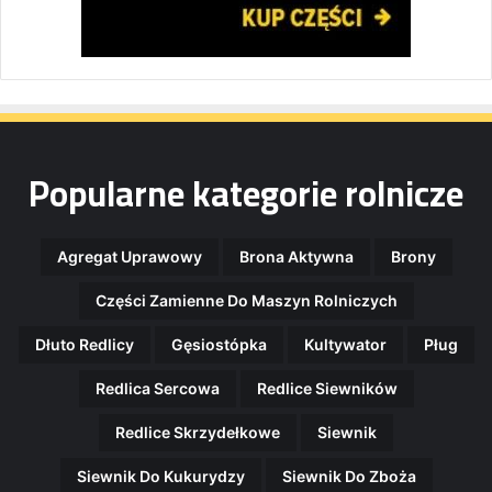
Popularne kategorie rolnicze
Agregat Uprawowy
Brona Aktywna
Brony
Części Zamienne Do Maszyn Rolniczych
Dłuto Redlicy
Gęsiostópka
Kultywator
Pług
Redlica Sercowa
Redlice Siewników
Redlice Skrzydełkowe
Siewnik
Siewnik Do Kukurydzy
Siewnik Do Zboża