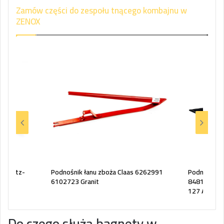
Zamów części do zespołu tnącego kombajnu w
ZENOX
ł Deutz-
Podnośnik łanu zboża Claas 6262991
Podnośnik 
6102723 Granit
84814554 
127 ASK-1
Do czego służą bagnety w