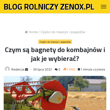
BLOG ROLNICZY ZENOX.PL
M
Home
/
Części do maszyn i pojazdów
Części do maszyn i pojazdów
Czym są bagnety do kombajnów i
jak je wybierać?
Redakcja
26 lipca 2022
0
1 063
1 minuta czytania