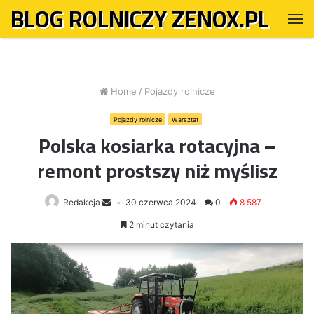
BLOG ROLNICZY ZENOX.PL
M
Home
/
Pojazdy rolnicze
Pojazdy rolnicze
Warsztat
Polska kosiarka rotacyjna –
remont prostszy niż myślisz
Redakcja
30 czerwca 2024
0
8 587
2 minut czytania