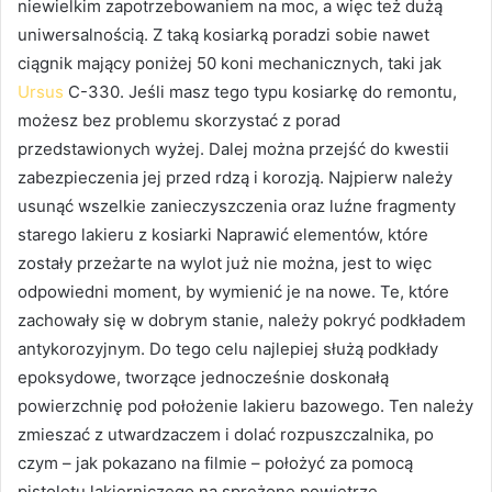
niewielkim zapotrzebowaniem na moc, a więc też dużą
uniwersalnością. Z taką kosiarką poradzi sobie nawet
ciągnik mający poniżej 50 koni mechanicznych, taki jak
Ursus
C-330. Jeśli masz tego typu kosiarkę do remontu,
możesz bez problemu skorzystać z porad
przedstawionych wyżej. Dalej można przejść do kwestii
zabezpieczenia jej przed rdzą i korozją. Najpierw należy
usunąć wszelkie zanieczyszczenia oraz luźne fragmenty
starego lakieru z kosiarki Naprawić elementów, które
zostały przeżarte na wylot już nie można, jest to więc
odpowiedni moment, by wymienić je na nowe. Te, które
zachowały się w dobrym stanie, należy pokryć podkładem
antykorozyjnym. Do tego celu najlepiej służą podkłady
epoksydowe, tworzące jednocześnie doskonałą
powierzchnię pod położenie lakieru bazowego. Ten należy
zmieszać z utwardzaczem i dolać rozpuszczalnika, po
czym – jak pokazano na filmie – położyć za pomocą
pistoletu lakierniczego na sprężone powietrze.