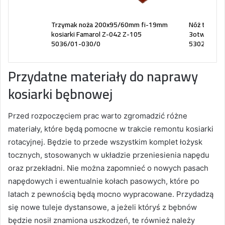
ętką
Trzymak noża 200x95/60mm fi-19mm
Nóż tnący bi
ia
kosiarki Famarol Z-042 Z-105
3otworowa
5036/01-030/0
530202009
Przydatne materiały do naprawy
kosiarki bębnowej
Przed rozpoczęciem prac warto zgromadzić różne
materiały, które będą pomocne w trakcie remontu kosiarki
rotacyjnej. Będzie to przede wszystkim komplet łożysk
tocznych, stosowanych w układzie przeniesienia napędu
oraz przekładni. Nie można zapomnieć o nowych pasach
napędowych i ewentualnie kołach pasowych, które po
latach z pewnością będą mocno wypracowane. Przydadzą
się nowe tuleje dystansowe, a jeżeli któryś z bębnów
będzie nosił znamiona uszkodzeń, te również należy