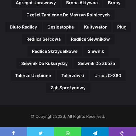
Agregat Uprawowy
Brona Aktywna
Brony
Części Zamienne Do Maszyn Rolniczych
Dłuto Redlicy
Gęsiostópka
Kultywator
Pług
Redlica Sercowa
Redlice Siewników
Redlice Skrzydełkowe
Siewnik
Siewnik Do Kukurydzy
Siewnik Do Zboża
Talerze Uzębione
Talerzówki
Ursus C-360
Ząb Sprężynowy
© Copyright 2026, All Rights Reserved.