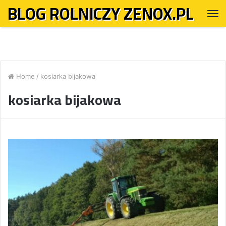
BLOG ROLNICZY ZENOX.PL
M
Home
/
kosiarka bijakowa
kosiarka bijakowa