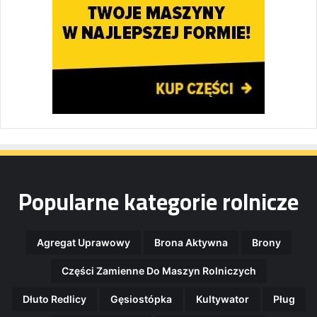
Popularne kategorie rolnicze
Agregat Uprawowy
Brona Aktywna
Brony
Części Zamienne Do Maszyn Rolniczych
Dłuto Redlicy
Gęsiostópka
Kultywator
Pług