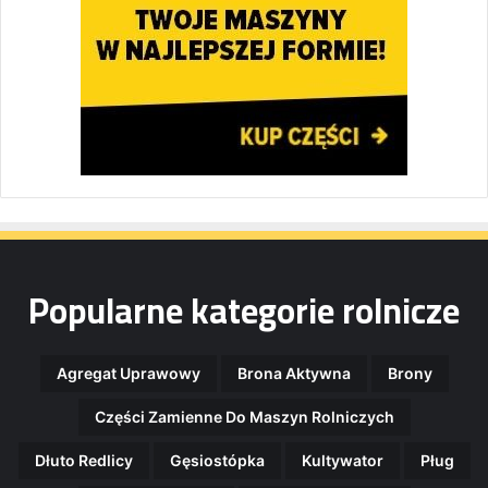
Popularne kategorie rolnicze
Agregat Uprawowy
Brona Aktywna
Brony
Części Zamienne Do Maszyn Rolniczych
Dłuto Redlicy
Gęsiostópka
Kultywator
Pług