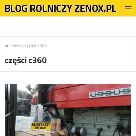
BLOG ROLNICZY ZENOX.PL
M
Home
/
części c360
części c360