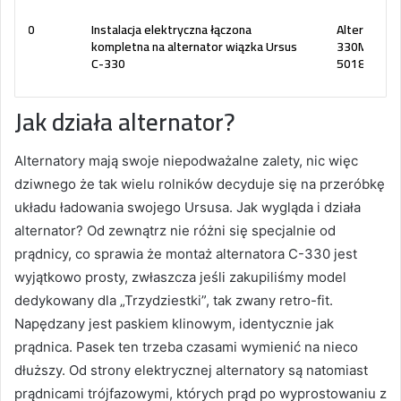
s C-360
Instalacja elektryczna łączona
Alternator 
kompletna na alternator wiązka Ursus
330M C-33
C-330
50183001
Jak działa alternator?
Alternatory mają swoje niepodważalne zalety, nic więc
dziwnego że tak wielu rolników decyduje się na przeróbkę
układu ładowania swojego Ursusa. Jak wygląda i działa
alternator? Od zewnątrz nie różni się specjalnie od
prądnicy, co sprawia że montaż alternatora C-330 jest
wyjątkowo prosty, zwłaszcza jeśli zakupiliśmy model
dedykowany dla „Trzydziestki”, tak zwany retro-fit.
Napędzany jest paskiem klinowym, identycznie jak
prądnica. Pasek ten trzeba czasami wymienić na nieco
dłuższy. Od strony elektrycznej alternatory są natomiast
prądnicami trójfazowymi, których prąd po wyprostowaniu z