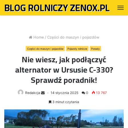
BLOG ROLNICZY ZENOX.PL
M
Home
/
Części do maszyn i pojazdów
Części do maszyn i pojazdów
Pojazdy rolnicze
Porady
Nie wiesz, jak podłączyć
alternator w Ursusie C-330?
Sprawdź poradnik!
Redakcja
14 stycznia 2025
0
13 767
3 minut czytania