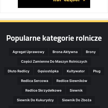
Popularne kategorie rolnicze
Agregat Uprawowy
Brona Aktywna
Brony
Części Zamienne Do Maszyn Rolniczych
Dłuto Redlicy
Gęsiostópka
Kultywator
Pług
Redlica Sercowa
Redlice Siewników
Redlice Skrzydełkowe
Siewnik
Siewnik Do Kukurydzy
Siewnik Do Zboża