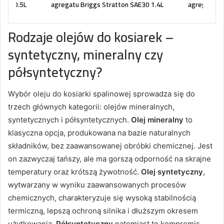
AE30 0.5L
agregatu Briggs Stratton SAE30 1.4L
agregatu Br
Rodzaje olejów do kosiarek –
syntetyczny, mineralny czy
półsyntetyczny?
Wybór oleju do kosiarki spalinowej sprowadza się do
trzech głównych kategorii: olejów mineralnych,
syntetycznych i półsyntetycznych.
Olej mineralny
to
klasyczna opcja, produkowana na bazie naturalnych
składników, bez zaawansowanej obróbki chemicznej. Jest
on zazwyczaj tańszy, ale ma gorszą odporność na skrajne
temperatury oraz krótszą żywotność.
Olej syntetyczny
,
wytwarzany w wyniku zaawansowanych procesów
chemicznych, charakteryzuje się wysoką stabilnością
termiczną, lepszą ochroną silnika i dłuższym okresem
użytkowania.
Półsyntetyczny
natomiast to kompromis