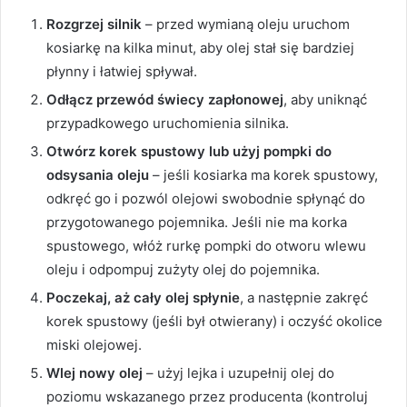
Rozgrzej silnik
– przed wymianą oleju uruchom
kosiarkę na kilka minut, aby olej stał się bardziej
płynny i łatwiej spływał.
Odłącz przewód świecy zapłonowej
, aby uniknąć
przypadkowego uruchomienia silnika.
Otwórz korek spustowy lub użyj pompki do
odsysania oleju
– jeśli kosiarka ma korek spustowy,
odkręć go i pozwól olejowi swobodnie spłynąć do
przygotowanego pojemnika. Jeśli nie ma korka
spustowego, włóż rurkę pompki do otworu wlewu
oleju i odpompuj zużyty olej do pojemnika.
Poczekaj, aż cały olej spłynie
, a następnie zakręć
korek spustowy (jeśli był otwierany) i oczyść okolice
miski olejowej.
Wlej nowy olej
– użyj lejka i uzupełnij olej do
poziomu wskazanego przez producenta (kontroluj