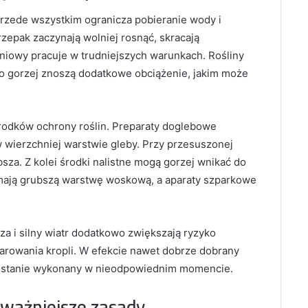
Przede wszystkim ogranicza pobieranie wody i
zepak zaczynają wolniej rosnąć, skracają
zeniowy pracuje w trudniejszych warunkach. Rośliny
o gorzej znoszą dodatkowe obciążenie, jakim może
rodków ochrony roślin. Preparaty doglebowe
w wierzchniej warstwie gleby. Przy przesuszonej
sza. Z kolei środki nalistne mogą gorzej wnikać do
o mają grubszą warstwę woskową, a aparaty szparkowe
a i silny wiatr dodatkowo zwiększają ryzyko
arowania kropli. W efekcie nawet dobrze dobrany
g zostanie wykonany w nieodpowiednim momencie.
jważniejsze zasady