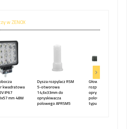
aczy w ZENOX
obocza
Dysza rozpylacz RSM
Głowica korpus
or kwadratowa
5-otworowa
rozpylacza
2V IP67
14,6x33mm do
opryskiwacza
0x57 mm 48W
opryskiwacza
polowego przelotowy
polowego APRSM5
typu Rau 010007P