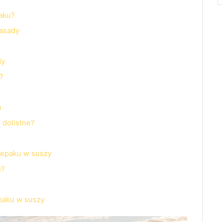
aku?
zasady
dy
?
a
 dolistne?
rzepaku w suszy
ć?
epaku w suszy