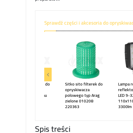
Sprawdź części i akcesoria do opryskiw
Sitko sito głowicy do
Sitko sito filterek do
Lampa r
opryskiwacza
opryskiwacza
reflekt
polowego typu Rau
polowego typ Arag
LED 9-3
czarny 010207
zielone 010208
110x11
220219
220363
3300lm
Spis treści