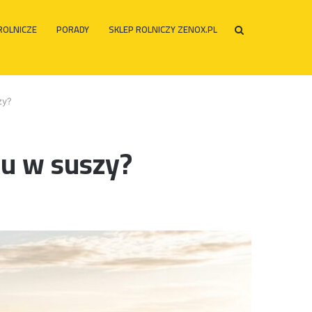
ROLNICZE
PORADY
SKLEP ROLNICZY ZENOX.PL
Szukaj
po
zy?
ku w suszy?