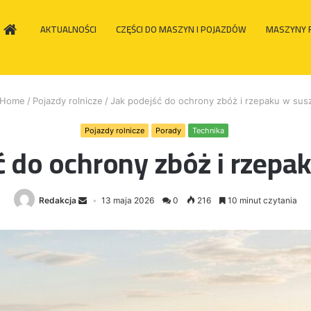
HOME
AKTUALNOŚCI
CZĘŚCI DO MASZYN I POJAZDÓW
MASZYNY 
Home
/
Pojazdy rolnicze
/
Jak podejść do ochrony zbóż i rzepaku w sus
Pojazdy rolnicze
Porady
Technika
ć do ochrony zbóż i rzepa
Redakcja
13 maja 2026
0
216
10 minut czytania