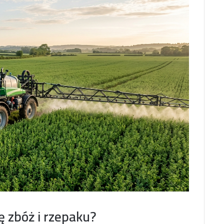
 zbóż i rzepaku?