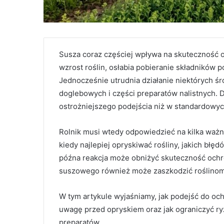
Susza coraz częściej wpływa na skuteczność 
wzrost roślin, osłabia pobieranie składników
Jednocześnie utrudnia działanie niektórych ś
doglebowych i części preparatów nalistnych.
ostrożniejszego podejścia niż w standardowy
Rolnik musi wtedy odpowiedzieć na kilka waż
kiedy najlepiej opryskiwać rośliny, jakich bł
późna reakcja może obniżyć skuteczność ochr
suszowego również może zaszkodzić roślinom
W tym artykule wyjaśniamy, jak podejść do och
uwagę przed opryskiem oraz jak ograniczyć ryz
preparatów.