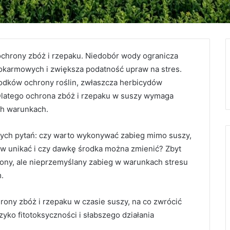
ochrony zbóż i rzepaku. Niedobór wody ogranicza
 pokarmowych i zwiększa podatność upraw na stres.
rodków ochrony roślin, zwłaszcza herbicydów
 Dlatego ochrona zbóż i rzepaku w suszy wymaga
ch warunkach.
nych pytań: czy warto wykonywać zabieg mimo suszy,
ędów unikać i czy dawkę środka można zmienić? Zbyt
ony, ale nieprzemyślany zabieg w warunkach stresu
.
rony zbóż i rzepaku w czasie suszy, na co zwrócić
yko fitotoksyczności i słabszego działania