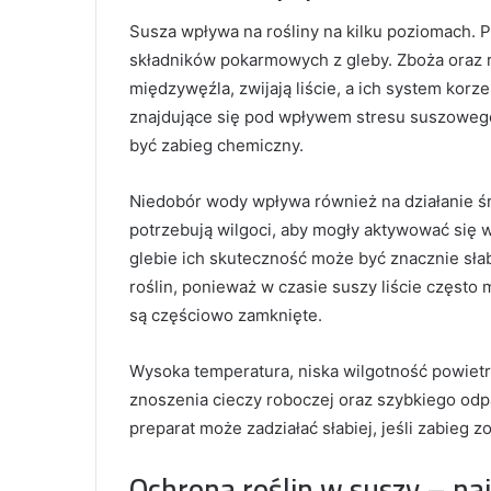
Susza wpływa na rośliny na kilku poziomach. 
składników pokarmowych z gleby. Zboża oraz r
międzywęźla, zwijają liście, a ich system kor
znajdujące się pod wpływem stresu suszoweg
być zabieg chemiczny.
Niedobór wody wpływa również na działanie ś
potrzebują wilgoci, aby mogły aktywować się 
glebie ich skuteczność może być znacznie słab
roślin, ponieważ w czasie suszy liście częst
są częściowo zamknięte.
Wysoka temperatura, niska wilgotność powietrz
znoszenia cieczy roboczej oraz szybkiego odp
preparat może zadziałać słabiej, jeśli zabie
Ochrona roślin w suszy – na