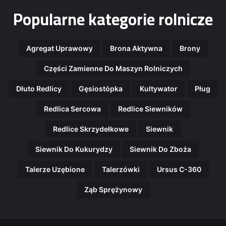
Popularne kategorie rolnicze
Agregat Uprawowy
Brona Aktywna
Brony
Części Zamienne Do Maszyn Rolniczych
Dłuto Redlicy
Gęsiostópka
Kultywator
Pług
Redlica Sercowa
Redlice Siewników
Redlice Skrzydełkowe
Siewnik
Siewnik Do Kukurydzy
Siewnik Do Zboża
Talerze Uzębione
Talerzówki
Ursus C-360
Ząb Sprężynowy