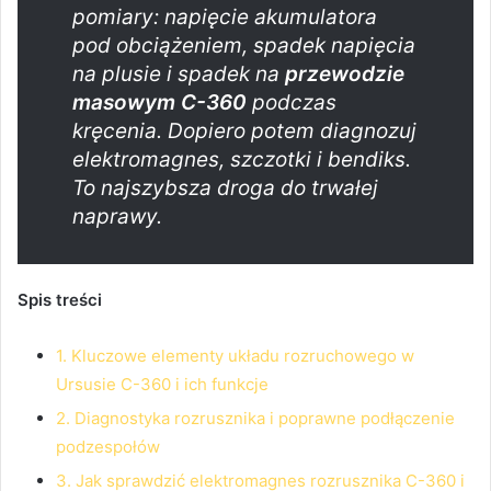
pomiary: napięcie akumulatora
pod obciążeniem, spadek napięcia
na plusie i spadek na
przewodzie
masowym C-360
podczas
kręcenia. Dopiero potem diagnozuj
elektromagnes, szczotki i bendiks.
To najszybsza droga do trwałej
naprawy.
Spis treści
1. Kluczowe elementy układu rozruchowego w
Ursusie C-360 i ich funkcje
2. Diagnostyka rozrusznika i poprawne podłączenie
podzespołów
3. Jak sprawdzić elektromagnes rozrusznika C-360 i