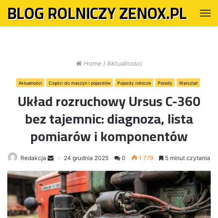
BLOG ROLNICZY ZENOX.PL
M
Home
/
Aktualności
Aktualności
Części do maszyn i pojazdów
Pojazdy rolnicze
Porady
Warsztat
Układ rozruchowy Ursus C-360
bez tajemnic: diagnoza, lista
pomiarów i komponentów
Redakcja
24 grudnia 2025
0
1 779
5 minut czytania