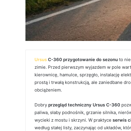
Ursus
C-360 przygotowanie do sezonu
to nie
zimie. Przed pierwszym wyjazdem w pole warto
kierownicę, hamulce, sprzęgło, instalację ele
prostą i trwałą konstrukcją, ale zaniedbane d
obciążeniem.
Dobry
przegląd techniczny Ursus C-360
pozw
paliwa, słaby podnośnik, grzanie silnika, nie
wycieki z mostu i skrzyni. W praktyce
serwis c
według stałej listy, zaczynając od układów, k