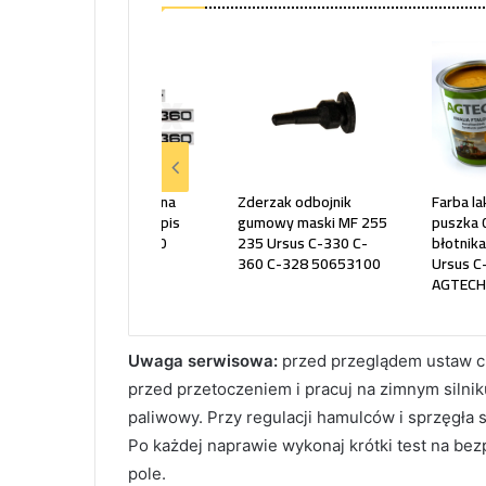
Komplet naklejek na
Zderzak odbojnik
Farba la
maskę Naklejki Napis
gumowy maski MF 255
puszka 0
znak URSUS C-360
235 Ursus C-330 C-
błotnik
656NC330 C360
360 C-328 50653100
Ursus C
AGTECH
Uwaga serwisowa:
przed przeglądem ustaw c
przed przetoczeniem i pracuj na zimnym silniku
paliwowy. Przy regulacji hamulców i sprzęgła 
Po każdej naprawie wykonaj krótki test na be
pole.