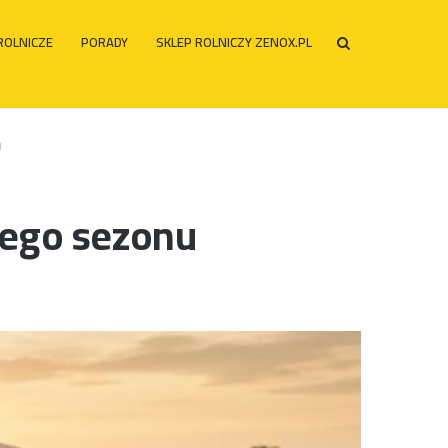
ROLNICZE
PORADY
SKLEP ROLNICZY ZENOX.PL
Szukaj
po
u
wego sezonu