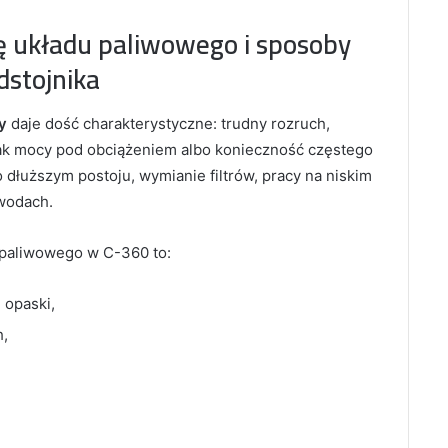
ę układu paliwowego i sposoby
dstojnika
y
daje dość charakterystyczne: trudny rozruch,
brak mocy pod obciążeniem albo konieczność częstego
 dłuższym postoju, wymianie filtrów, pracy na niskim
ewodach.
 paliwowego w C-360 to:
 opaski,
h,