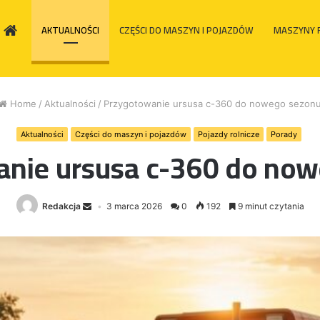
HOME
AKTUALNOŚCI
CZĘŚCI DO MASZYN I POJAZDÓW
MASZYNY 
Home
/
Aktualności
/
Przygotowanie ursusa c-360 do nowego sezon
Aktualności
Części do maszyn i pojazdów
Pojazdy rolnicze
Porady
nie ursusa c-360 do no
Redakcja
3 marca 2026
0
192
9 minut czytania