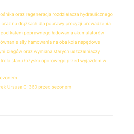
nośnika oraz regeneracja rozdzielacza hydraulicznego
j oraz na drążkach dla poprawy precyzji prowadzenia
nej pod kątem poprawnego ładowania akumulatorów
ównanie siły hamowania na oba koła napędowe
zyni biegów oraz wymiana starych uszczelniaczy
ontrola stanu łożyska oporowego przed wyjazdem w
 sezonem
erek Ursusa C-360 przed sezonem