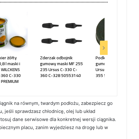
kier żółty
Zderzak odbojnik
Podkładka chłodnicy
,8 l maski i
gumowy maski MF 255
gumowa MF 255 235
a WILCKENS
235 Ursus C-330 C-
Ursus C-360 C-330 C-
-360 C-330
360 C-328 50553140
355 50613270
 PREMIUM
iągnik na równym, twardym podłożu, zabezpiecz go
, jeśli sprawdzasz chłodnicę, olej lub układ
stosuj dane serwisowe dla konkretnej wersji ciągnika.
zpiecznym placu, zanim wyjedziesz na drogę lub w