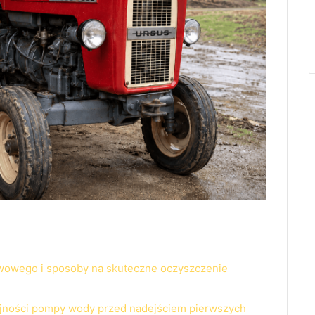
iwowego i sposoby na skuteczne oczyszczenie
dajności pompy wody przed nadejściem pierwszych