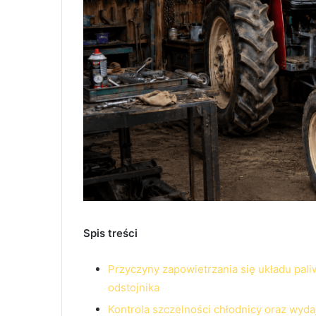
Spis treści
Przyczyny zapowietrzania się układu pal
odstojnika
Kontrola szczelności chłodnicy oraz wy