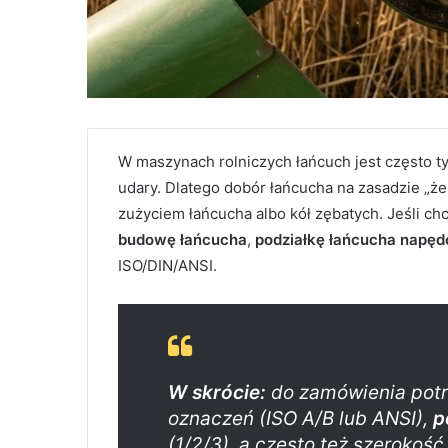
W maszynach rolniczych łańcuch jest często ty
udary. Dlatego dobór łańcucha na zasadzie „ż
zużyciem łańcucha albo kół zębatych. Jeśli ch
budowę łańcucha
,
podziałkę łańcucha napę
ISO/DIN/ANSI.
W skrócie:
do zamówienia pot
oznaczeń (ISO A/B lub ANSI),
p
(1/2/3), a często też szerokość