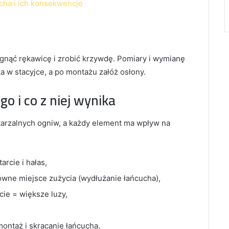
cha i ich konsekwencje
gnąć rękawicę i zrobić krzywdę. Pomiary i wymianę
 w stacyjce, a po montażu załóż osłony.
o i co z niej wynika
tarzalnych ogniw, a każdy element ma wpływ na
arcie i hałas,
ówne miejsce zużycia (wydłużanie łańcucha),
cie = większe luzy,
montaż i skracanie łańcucha.