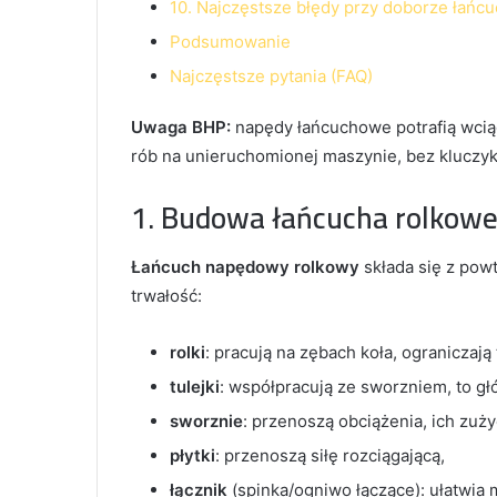
10. Najczęstsze błędy przy doborze łańcu
Podsumowanie
Najczęstsze pytania (FAQ)
Uwaga BHP:
napędy łańcuchowe potrafią wcią
rób na unieruchomionej maszynie, bez kluczyka
1. Budowa łańcucha rolkoweg
Łańcuch napędowy rolkowy
składa się z pow
trwałość:
rolki
: pracują na zębach koła, ograniczają t
tulejki
: współpracują ze sworzniem, to gł
sworznie
: przenoszą obciążenia, ich zuży
płytki
: przenoszą siłę rozciągającą,
łącznik
(spinka/ogniwo łączące): ułatwia 