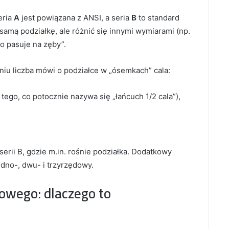
eria
A
jest powiązana z ANSI, a seria
B
to standard
samą podziałkę, ale różnić się innymi wymiarami (np.
o pasuje na zęby”.
iu liczba mówi o podziałce w „ósemkach” cala:
e tego, co potocznie nazywa się „łańcuch 1/2 cala”),
erii B, gdzie m.in. rośnie podziałka. Dodatkowy
edno-, dwu- i trzyrzędowy.
owego: dlaczego to