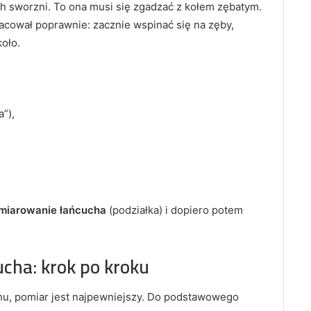
h sworzni. To ona musi się zgadzać z kołem zębatym.
pracował poprawnie: zacznie wspinać się na zęby,
koło.
”),
miarowanie łańcucha
(podziałka) i dopiero potem
ucha: krok po kroku
hu, pomiar jest najpewniejszy. Do podstawowego