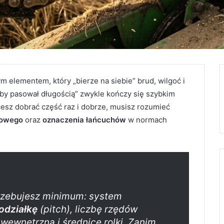
m elementem, który „bierze na siebie” brud, wilgoć i
eby pasował długością” zwykle kończy się szybkim
cesz dobrać część raz i dobrze, musisz rozumieć
dowego
oraz
oznaczenia łańcuchów
w normach
rzebujesz minimum: system
odziałkę
(pitch), liczbę rzędów
 wewnętrzną i średnicę rolki. Zanim