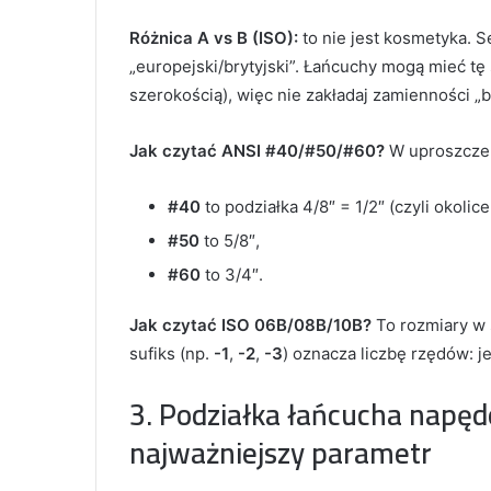
Różnica A vs B (ISO):
to nie jest kosmetyka. S
„europejski/brytyjski”. Łańcuchy mogą mieć tę 
szerokością), więc nie zakładaj zamienności „b
Jak czytać ANSI #40/#50/#60?
W uproszczen
#40
to podziałka 4/8″ = 1/2″ (czyli okolic
#50
to 5/8″,
#60
to 3/4″.
Jak czytać ISO 06B/08B/10B?
To rozmiary w s
sufiks (np.
-1
,
-2
,
-3
) oznacza liczbę rzędów: j
3. Podziałka łańcucha napęd
najważniejszy parametr