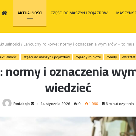
HOME
AKTUALNOŚCI
CZĘŚCI DO MASZYN I POJAZDÓW
MASZYNY 
Aktualności
/
Łańcuchy rolkowe: normy i oznaczenia wymiarów – to musi
Aktualności
Części do maszyn i pojazdów
Pojazdy rolnicze
Porady
Warsztat
: normy i oznaczenia wym
wiedzieć
Redakcja
14 stycznia 2026
0
1 960
6 minut czytania