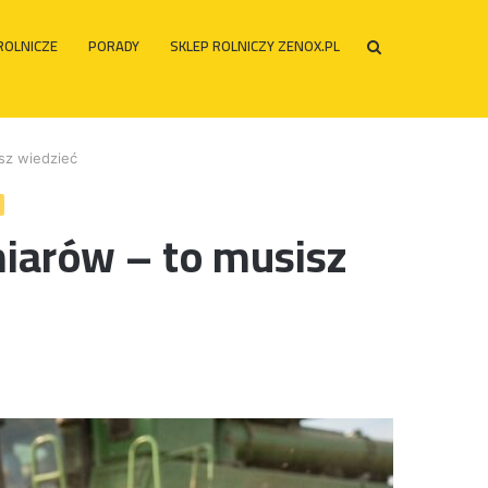
ROLNICZE
PORADY
SKLEP ROLNICZY ZENOX.PL
Szukaj
po
sz wiedzieć
iarów – to musisz