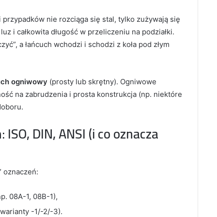
przypadków nie rozciąga się stal, tylko zużywają się
 luz i całkowita długość w przeliczeniu na podziałki.
zyć”, a łańcuch wchodzi i schodzi z koła pod złym
uch ogniwowy
(prosty lub skrętny). Ogniwowe
ność na zabrudzenia i prosta konstrukcja (np. niektóre
doboru.
 ISO, DIN, ANSI (i co oznacza
” oznaczeń:
p. 08A-1, 08B-1),
arianty -1/-2/-3).