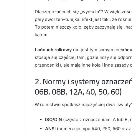
Dlaczego łańcuch się „wydłuża”? W większości 
pary sworzeń–tulejka. Efekt jest taki, że rośnie
To potem niszczy koło: zęby zaczynają się „hac
kątem.
Łańcuch rolkowy
nie jest tym samym co
łańc
stosuje się częściej tam, gdzie liczy się odpor
przenośniki), ale mają inne koła i inne zasady 
2. Normy i systemy oznaczeń:
06B, 08B, 12A, 40, 50, 60)
W rolnictwie spotkasz najczęściej dwa „światy
ISO/DIN
(często z oznaczeniami A lub B, n
ANSI
(numeracja typu #40, #50, #60 oraz w