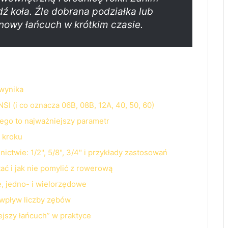
dź koła. Źle dobrana podziałka lub
 nowy łańcuch w krótkim czasie.
 wynika
SI (i co oznacza 06B, 08B, 12A, 40, 50, 60)
ego to najważniejszy parametr
o kroku
ctwie: 1/2", 5/8", 3/4" i przykłady zastosowań
ać i jak nie pomylić z rowerową
, jedno- i wielorzędowe
 wpływ liczby zębów
ejszy łańcuch” w praktyce