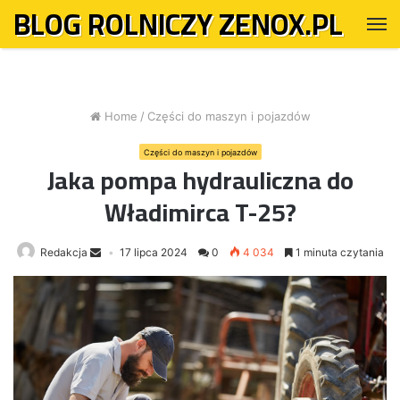
BLOG ROLNICZY ZENOX.PL
M
Home
/
Części do maszyn i pojazdów
Części do maszyn i pojazdów
Jaka pompa hydrauliczna do
Władimirca T-25?
Redakcja
17 lipca 2024
0
4 034
1 minuta czytania