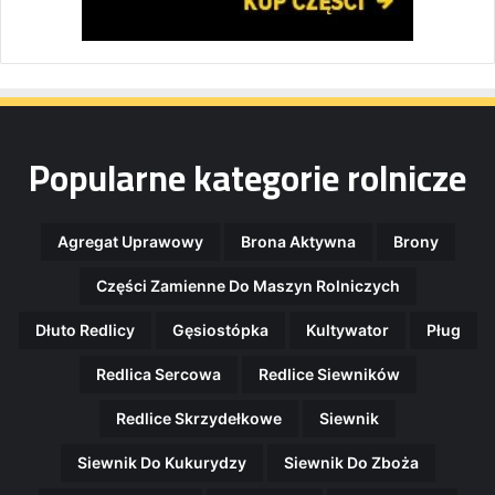
Popularne kategorie rolnicze
Agregat Uprawowy
Brona Aktywna
Brony
Części Zamienne Do Maszyn Rolniczych
Dłuto Redlicy
Gęsiostópka
Kultywator
Pług
Redlica Sercowa
Redlice Siewników
Redlice Skrzydełkowe
Siewnik
Siewnik Do Kukurydzy
Siewnik Do Zboża