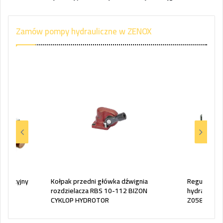
Zamów pompy hydrauliczne w ZENOX
zysekcyjny
Kołpak przedni główka dźwignia
Regulator p
CH
rozdzielacza RBS 10-112 BIZON
hydraulicz
CYKLOP HYDROTOR
Z058 5040