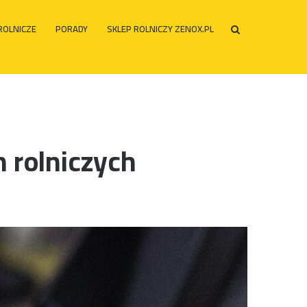
ROLNICZE
PORADY
SKLEP ROLNICZY ZENOX.PL
Szukaj
po
 rolniczych