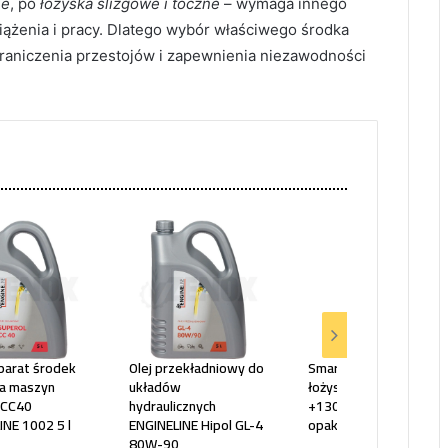
ie
, po
łożyska ślizgowe i toczne
– wymaga innego
żenia i pracy. Dlatego wybór właściwego środka
aniczenia przestojów i zapewnienia niezawodności
eparat środek
Olej przekładniowy do
Smar ŁT 43 litowy do
ka maszyn
układów
łożysk -30st. do
 CC40
hydraulicznych
+130st. 19201985
INE 1002 5 l
ENGINELINE Hipol GL-4
opakowanie 400 g
80W-90