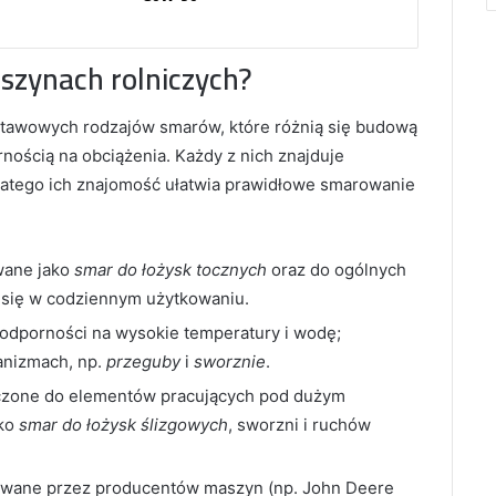
aszynach rolniczych?
dstawowych rodzajów smarów, które różnią się budową
nością na obciążenia. Każdy z nich znajduje
atego ich znajomość ułatwia prawidłowe smarowanie
wane jako
smar do łożysk tocznych
oraz do ogólnych
się w codziennym użytkowaniu.
odporności na wysokie temperatury i wodę;
anizmach, np.
przeguby
i
sworznie
.
zone do elementów pracujących pod dużym
ako
smar do łożysk ślizgowych
, sworzni i ruchów
wane przez producentów maszyn (np. John Deere