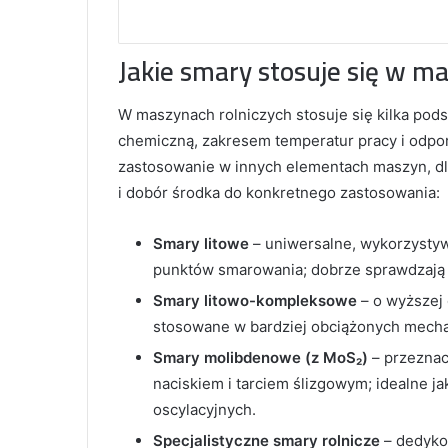
Jakie smary stosuje się w m
W maszynach rolniczych stosuje się kilka po
chemiczną, zakresem temperatur pracy i odpor
zastosowanie w innych elementach maszyn, dl
i dobór środka do konkretnego zastosowania:
Smary litowe
– uniwersalne, wykorzysty
punktów smarowania; dobrze sprawdzają 
Smary litowo-kompleksowe
– o wyższej 
stosowane w bardziej obciążonych mech
Smary molibdenowe (z MoS₂)
– przeznac
naciskiem i tarciem ślizgowym; idealne j
oscylacyjnych.
Specjalistyczne smary rolnicze
– dedyko