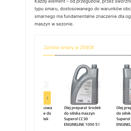
Każdy element – od
przegubów
, przez
sworzn
typu smaru, dostosowanego do warunków obcią
smarnego ma fundamentalne znaczenie dla ogr
maszyn w sezonie.
Zamów smary w ZENOX
Wazelina bezkwasowa
Olej preparat środek
Olej pr
techniczna w tubce do
do silnika maszyn
do silni
warsztatu uszczelek
Superol CC30
Superol
02000460 60ml
ENGINELINE 1000 5 l
ENGINEL