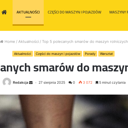
HOME
AKTUALNOŚCI
CZĘŚCI DO MASZYN I POJAZDÓW
MASZYNY 
Home
/
Aktualności
/
Top 5 polecanych smarów do maszyn rolniczych
Aktualności
Części do maszyn i pojazdów
Porady
Warsztat
canych smarów do maszyn
Redakcja
27 sierpnia 2025
0
3 072
5 minut czytania