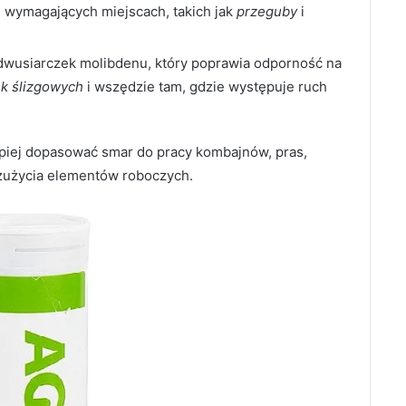
j wymagających miejscach, takich jak
przeguby
i
dwusiarczek molibdenu, który poprawia odporność na
sk ślizgowych
i wszędzie tam, gdzie występuje ruch
piej dopasować smar do pracy kombajnów, pras,
 zużycia elementów roboczych.