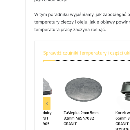
W tym poradniku wyjaśniamy, jak zapobiegać prz
temperatury cieczy i oleju, jakie objawy powi
temperatura pracy zaczyna rosnąć.
Sprawdź czujniki temperatury i części u
Korek wlewu chłodnicy
Zaślepka 2mm 5mm
Korek w
58mm 25mm GRANIT
32mm 48547032
65mm 3
83957211 83935905
GRANIT
GRANIT
829876