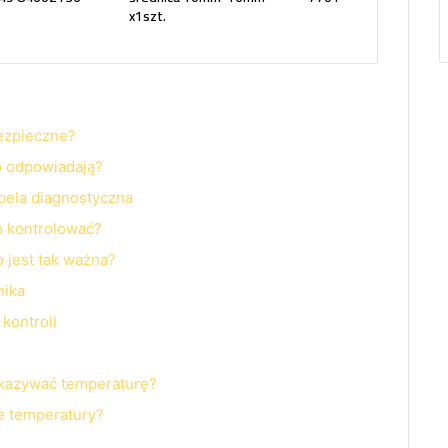
x1szt.
bezpieczne?
co odpowiadają?
abela diagnostyczna
o kontrolować?
 jest tak ważna?
nika
kontroli
okazywać temperaturę?
e temperatury?