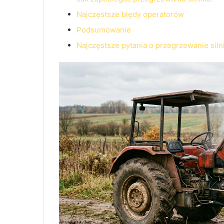
Najczęstsze błędy operatorów
Podsumowanie
Najczęstsze pytania o przegrzewanie siln