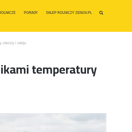
ROLNICZE
PORADY
SKLEP ROLNICZY ZENOX.PL
Szukaj
po
 cieczy i oleju
jnikami temperatury