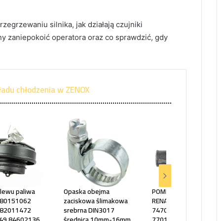
egrzewaniu silnika, jak działają czujniki
nny zaniepokoić operatora oraz co sprawdzić, gdy
kładu chłodzenia w ZENOX
lewu paliwa
Opaska obejma
POMPA WODNA
80151062
zaciskowa ślimakowa
RENAULT FENDT
 82011472
srebrna DIN3017
74706000
49 84602136
średnica 10mm-16mm
7701022333