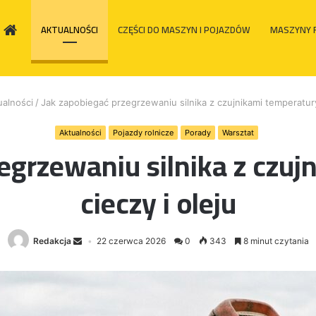
HOME
AKTUALNOŚCI
CZĘŚCI DO MASZYN I POJAZDÓW
MASZYNY 
ualności
/
Jak zapobiegać przegrzewaniu silnika z czujnikami temperatury
Aktualności
Pojazdy rolnicze
Porady
Warsztat
egrzewaniu silnika z czu
cieczy i oleju
Redakcja
22 czerwca 2026
0
343
8 minut czytania