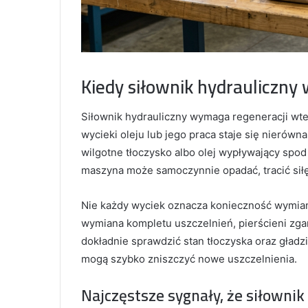
Kiedy siłownik hydrauliczny
Siłownik hydrauliczny wymaga regeneracji wted
wycieki oleju lub jego praca staje się nieró
wilgotne tłoczysko albo olej wypływający spo
maszyna może samoczynnie opadać, tracić sił
Nie każdy wyciek oznacza konieczność wymian
wymiana kompletu uszczelnień, pierścieni zgar
dokładnie sprawdzić stan tłoczyska oraz gład
mogą szybko zniszczyć nowe uszczelnienia.
Najczęstsze sygnały, że siłown