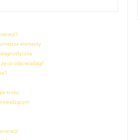
neracji?
ażniejsze elementy
 diagnostyczna
– za co odpowiadają?
ne?
 po kroku
 prowadzących
eneracji