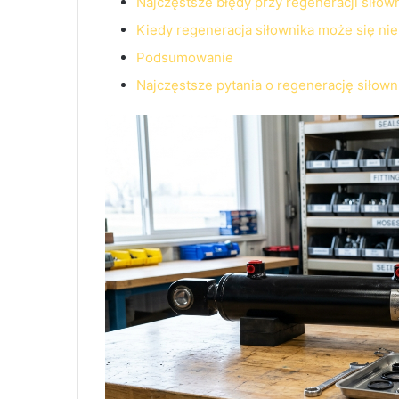
Najczęstsze błędy przy regeneracji siło
Kiedy regeneracja siłownika może się nie
Podsumowanie
Najczęstsze pytania o regenerację siłow