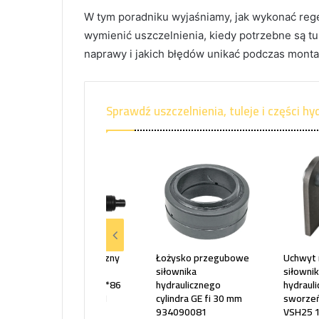
W tym poradniku wyjaśniamy, jak wykonać rege
wymienić uszczelnienia, kiedy potrzebne są tu
naprawy i jakich błędów unikać podczas monta
Sprawdź uszczelnienia, tuleje i części h
Siłownik hydrauliczny
Łożysko przegubowe
Uchwyt
do rozsiewacza
siłownika
siłowni
nawozu SMN.1.20*86
hydraulicznego
hydraul
AGTECH PREMIUM
cylindra GE fi 30 mm
sworze
934090081
VSH25 1