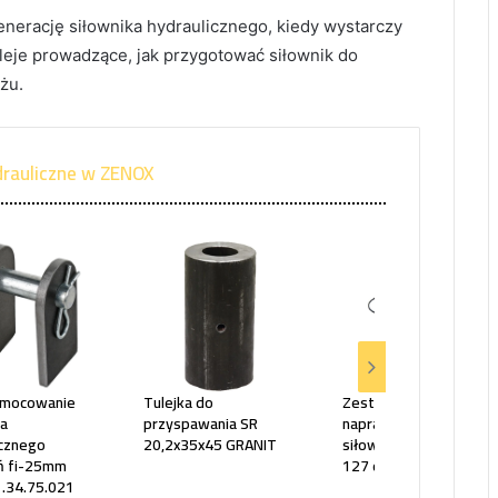
nerację siłownika hydraulicznego, kiedy wystarczy
leje prowadzące, jak przygotować siłownik do
żu.
ydrauliczne w ZENOX
 mocowanie
Tulejka do
Zestaw komplet
ka
przyspawania SR
naprawczy do
icznego
20,2x35x45 GRANIT
siłownika obrotnicy K-
ń fi-25mm
127 do Autosan D-732
.34.75.021