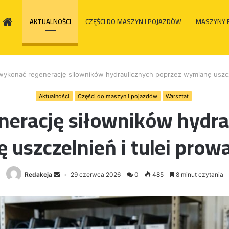
HOME
AKTUALNOŚCI
CZĘŚCI DO MASZYN I POJAZDÓW
MASZYNY 
wykonać regenerację siłowników hydraulicznych poprzez wymianę uszcz
Aktualności
Części do maszyn i pojazdów
Warsztat
nerację siłowników hydra
 uszczelnień i tulei prow
Redakcja
29 czerwca 2026
0
485
8 minut czytania