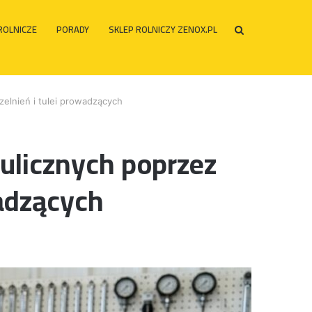
ROLNICZE
PORADY
SKLEP ROLNICZY ZENOX.PL
Szukaj
po
elnień i tulei prowadzących
ulicznych poprzez
adzących