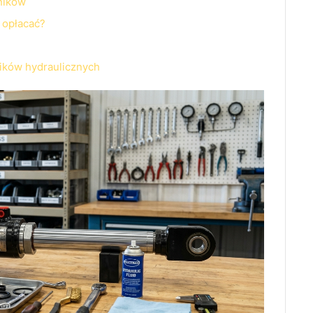
wników
 opłacać?
ników hydraulicznych