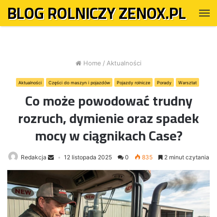
BLOG ROLNICZY ZENOX.PL
M
Home
/
Aktualności
Aktualności
Części do maszyn i pojazdów
Pojazdy rolnicze
Porady
Warsztat
Co może powodować trudny
rozruch, dymienie oraz spadek
mocy w ciągnikach Case?
Redakcja
12 listopada 2025
0
835
2 minut czytania