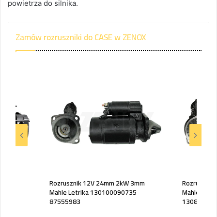
powietrza do silnika.
Zamów rozruszniki do CASE w ZENOX
 3mm
Rozrusznik 12V 24mm 2kW 3mm
Rozruszni
Mahle Letrika 130100090735
Mahle Letr
87555983
130800090