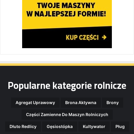
Popularne kategorie rolnicze
Agregat Uprawowy
Brona Aktywna
Brony
Części Zamienne Do Maszyn Rolniczych
Dłuto Redlicy
Gęsiostópka
Kultywator
Pług