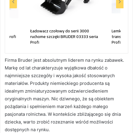
ka
Ładowacz czołowy do serii 3000
Lemken płu
ia Profi
ruchome szczęki BRUDER 03333 seria
transporto
Profi
Profi
Firma Bruder jest absolutnym liderem na rynku zabawek.
Markę od lat charakteryzuje wyjątkowa dbałość o
najmniejsze szczegóły i wysoka jakość stosowanych
materiałów. Produkty niemieckiego producenta są
idealnym zminiaturyzowanym odzwierciedleniem
oryginalnych maszyn. Nic dziwnego, że są obiektem
pożądania i spełnieniem marzeń każdego małego
pasjonata rolnictwa. W kontekście zbliżającego się dnia
dziecka, warto zrobić rozeznanie wśród możliwości
dostępnych na rynku.