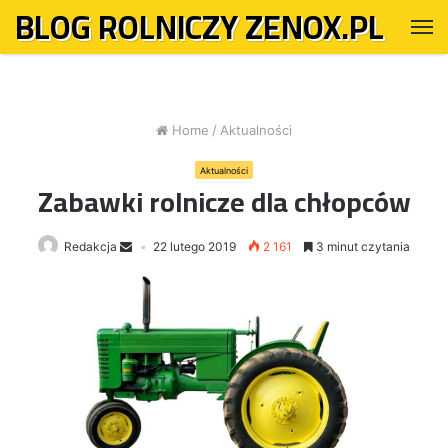
BLOG ROLNICZY ZENOX.PL
M
Home
/
Aktualności
Aktualności
Zabawki rolnicze dla chłopców
Redakcja
22 lutego 2019
2 161
3 minut czytania