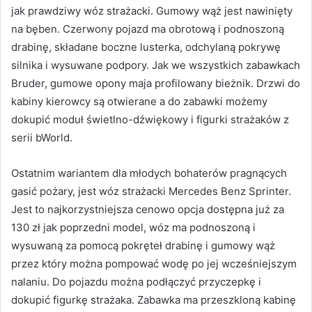
jak prawdziwy wóz strażacki. Gumowy wąż jest nawinięty
na bęben. Czerwony pojazd ma obrotową i podnoszoną
drabinę, składane boczne lusterka, odchylaną pokrywę
silnika i wysuwane podpory. Jak we wszystkich zabawkach
Bruder, gumowe opony maja profilowany bieżnik. Drzwi do
kabiny kierowcy są otwierane a do zabawki możemy
dokupić moduł świetlno-dźwiękowy i figurki strażaków z
serii bWorld.
Ostatnim wariantem dla młodych bohaterów pragnących
gasić pożary, jest wóz strażacki Mercedes Benz Sprinter.
Jest to najkorzystniejsza cenowo opcja dostępna już za
130 zł jak poprzedni model, wóz ma podnoszoną i
wysuwaną za pomocą pokręteł drabinę i gumowy wąż
przez który można pompować wodę po jej wcześniejszym
nalaniu. Do pojazdu można podłączyć przyczepkę i
dokupić figurkę strażaka. Zabawka ma przeszkloną kabinę